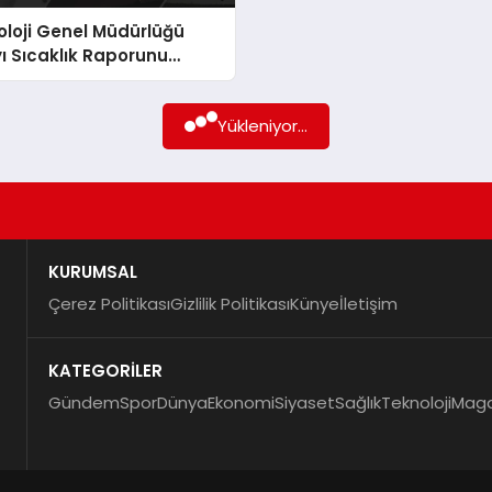
loji Genel Müdürlüğü
ı Sıcaklık Raporunu
ı
Yükleniyor...
KURUMSAL
Çerez Politikası
Gizlilik Politikası
Künye
İletişim
KATEGORİLER
Gündem
Spor
Dünya
Ekonomi
Siyaset
Sağlık
Teknoloji
Maga