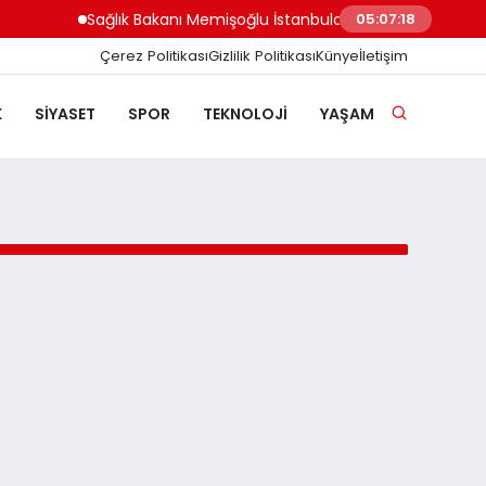
Sağlık Bakanı Memişoğlu İstanbuldaki DSÖ Bakanlar K
05:07:18
Çerez Politikası
Gizlilik Politikası
Künye
İletişim
K
SIYASET
SPOR
TEKNOLOJI
YAŞAM