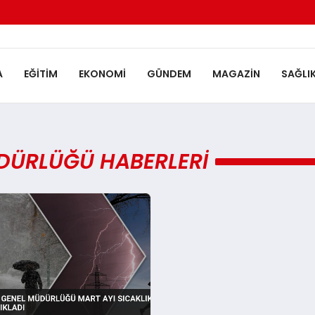
A
EĞITIM
EKONOMI
GÜNDEM
MAGAZIN
SAĞLI
DÜRLÜĞÜ HABERLERI