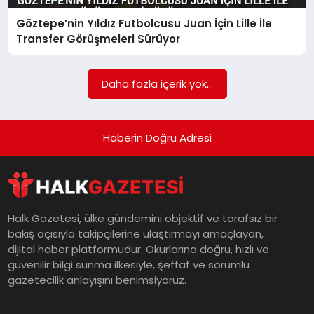
Göztepe’nin Yıldız Futbolcusu Juan İçin Lille İle
MAGAZIN
Transfer Görüşmeleri Sürüyor
SAĞLIK
Daha fazla içerik yok...
SIYASET
Haberin Doğru Adresi
SPOR
Halk Gazetesi, ülke gündemini objektif ve tarafsız bir
bakış açısıyla takipçilerine ulaştırmayı amaçlayan,
TEKNOLOJI
dijital haber platformudur. Okurlarına doğru, hızlı ve
güvenilir bilgi sunma ilkesiyle, şeffaf ve sorumlu
gazetecilik anlayışını benimsiyoruz.
YAŞAM