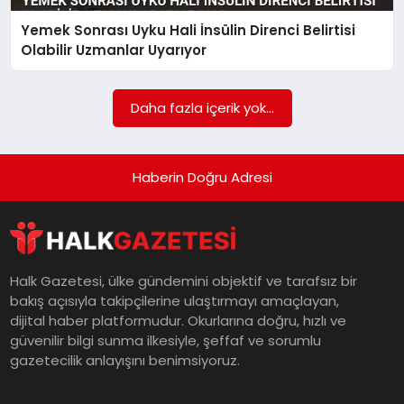
Yemek Sonrası Uyku Hali İnsülin Direnci Belirtisi
MAGAZIN
Olabilir Uzmanlar Uyarıyor
SAĞLIK
Daha fazla içerik yok...
SIYASET
Haberin Doğru Adresi
SPOR
Halk Gazetesi, ülke gündemini objektif ve tarafsız bir
bakış açısıyla takipçilerine ulaştırmayı amaçlayan,
TEKNOLOJI
dijital haber platformudur. Okurlarına doğru, hızlı ve
güvenilir bilgi sunma ilkesiyle, şeffaf ve sorumlu
gazetecilik anlayışını benimsiyoruz.
YAŞAM