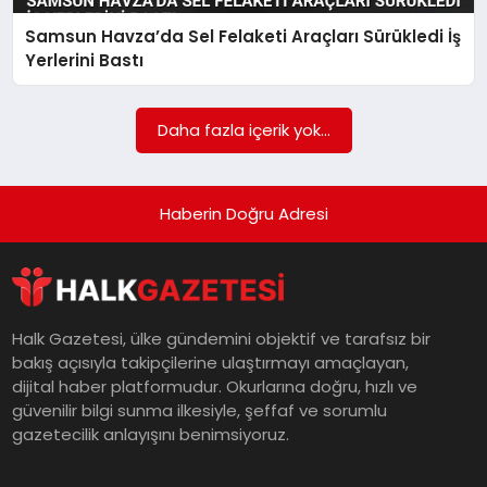
Samsun Havza’da Sel Felaketi Araçları Sürükledi İş
MAGAZIN
Yerlerini Bastı
SAĞLIK
Daha fazla içerik yok...
SIYASET
Haberin Doğru Adresi
SPOR
Halk Gazetesi, ülke gündemini objektif ve tarafsız bir
bakış açısıyla takipçilerine ulaştırmayı amaçlayan,
TEKNOLOJI
dijital haber platformudur. Okurlarına doğru, hızlı ve
güvenilir bilgi sunma ilkesiyle, şeffaf ve sorumlu
gazetecilik anlayışını benimsiyoruz.
YAŞAM