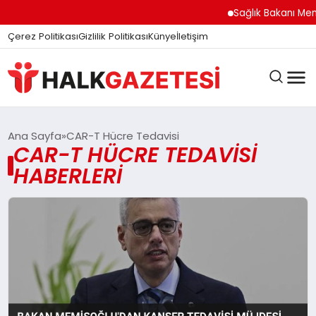
Sağlık Bakanı Memi
Çerez Politikası
Gizlilik Politikası
Künye
İletişim
DÜNYA
Ana Sayfa
CAR-T Hücre Tedavisi
CAR-T HÜCRE TEDAVISI
HABERLERI
EĞITIM
EKONOMI
GÜNDEM