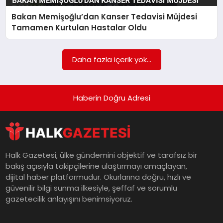
Bakan Memişoğlu’dan Kanser Tedavisi Müjdesi
MAGAZIN
Tamamen Kurtulan Hastalar Oldu
SAĞLIK
Daha fazla içerik yok...
SIYASET
Haberin Doğru Adresi
SPOR
Halk Gazetesi, ülke gündemini objektif ve tarafsız bir
bakış açısıyla takipçilerine ulaştırmayı amaçlayan,
TEKNOLOJI
dijital haber platformudur. Okurlarına doğru, hızlı ve
güvenilir bilgi sunma ilkesiyle, şeffaf ve sorumlu
gazetecilik anlayışını benimsiyoruz.
YAŞAM