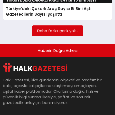
Türkiye’deki Çakarlı Araç Sayısı 15 Bini Aştı
MAGAZIN
Gazetecilerin Sayısı Şaşırttı
SAĞLIK
Daha fazla içerik yok...
SIYASET
Haberin Doğru Adresi
SPOR
Halk Gazetesi, ülke gündemini objektif ve tarafsız bir
bakış açısıyla takipçilerine ulaştırmayı amaçlayan,
TEKNOLOJI
dijital haber platformudur. Okurlarına doğru, hızlı ve
güvenilir bilgi sunma ilkesiyle, şeffaf ve sorumlu
gazetecilik anlayışını benimsiyoruz.
YAŞAM