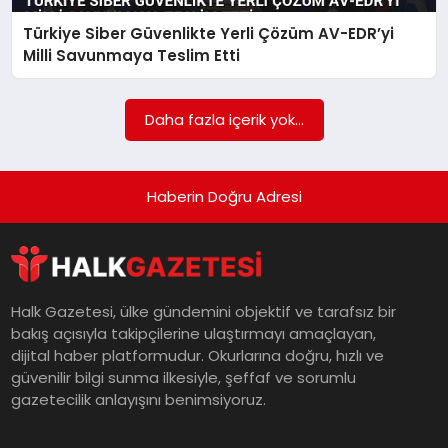
Türkiye Siber Güvenlikte Yerli Çözüm AV-EDR’yi
MAGAZIN
Milli Savunmaya Teslim Etti
SAĞLIK
Daha fazla içerik yok...
SIYASET
Haberin Doğru Adresi
SPOR
Halk Gazetesi, ülke gündemini objektif ve tarafsız bir
bakış açısıyla takipçilerine ulaştırmayı amaçlayan,
TEKNOLOJI
dijital haber platformudur. Okurlarına doğru, hızlı ve
güvenilir bilgi sunma ilkesiyle, şeffaf ve sorumlu
gazetecilik anlayışını benimsiyoruz.
YAŞAM