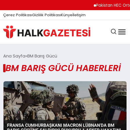
Pakistan HEC Orta 
Çerez Politikası
Gizlilik Politikası
Künye
İletişim
DÜNYA
Ana Sayfa
BM Barış Gücü
BM BARIŞ GÜCÜ HABERLERI
EĞITIM
EKONOMI
GÜNDEM