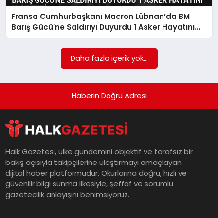
Fransa Cumhurbaşkanı Macron Lübnan’da BM
MAGAZIN
Barış Gücü’ne Saldırıyı Duyurdu 1 Asker Hayatını
Kaybetti
SAĞLIK
Daha fazla içerik yok...
SIYASET
Haberin Doğru Adresi
SPOR
Halk Gazetesi, ülke gündemini objektif ve tarafsız bir
bakış açısıyla takipçilerine ulaştırmayı amaçlayan,
TEKNOLOJI
dijital haber platformudur. Okurlarına doğru, hızlı ve
güvenilir bilgi sunma ilkesiyle, şeffaf ve sorumlu
gazetecilik anlayışını benimsiyoruz.
YAŞAM