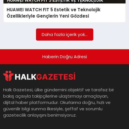
HUAWEI WATCH FIT 5 Estetik ve Teknolojik
MAGAZIN
Özellikleriyle Gençlerin Yeni Gözdesi
SAĞLIK
Daha fazla içerik yok...
SIYASET
Haberin Doğru Adresi
SPOR
Halk Gazetesi, ülke gündemini objektif ve tarafsız bir
bakış açısıyla takipçilerine ulaştırmayı amaçlayan,
TEKNOLOJI
dijital haber platformudur. Okurlarına doğru, hızlı ve
güvenilir bilgi sunma ilkesiyle, şeffaf ve sorumlu
gazetecilik anlayışını benimsiyoruz.
YAŞAM