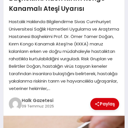
Kanamalı Ateşi Uyarısı
MAGAZIN
Hastalık Hakkında Bilgilendirme Sivas Cumhuriyet
Üniversitesi Sağlık Hizmetleri Uygulama ve Araştırma
SAĞLIK
Hastanesi Başhekimi Prof. Dr. Ömer Tamer Doğan,
Kırım Kongo Kanamalı Ateşi’ne (KKKA) maruz
kalanların erken ve doğru müdahaleyle hastalıktan
SIYASET
rahatlıkla kurtulabildiğini vurguladı. Risk Grupları ve
Belirtiler Doğan, hastalığın virüs taşıyan keneler
tarafından insanlara bulaştığını belirterek, hastalığa
SPOR
yakalanma riskinin tarım ve hayvancılıkla uğraşanlar,
veteriner hekimler,…
TEKNOLOJI
Halk Gazetesi
Paylaş
09 Temmuz 2025
YAŞAM