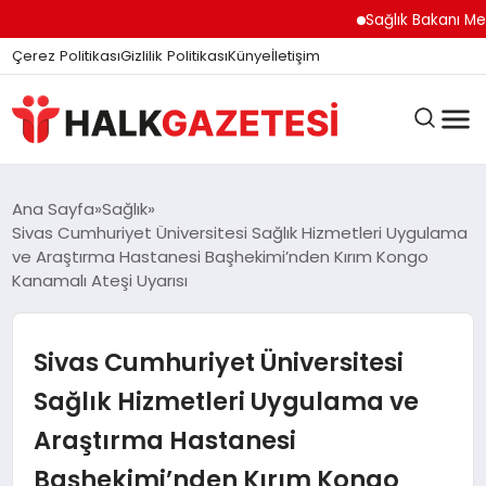
felix markets
felix markets finans
felix markets
felix markets pro
felix markets 360
Sağlık Bakanı Memişo
Çerez Politikası
Gizlilik Politikası
Künye
İletişim
DÜNYA
Ana Sayfa
Sağlık
Sivas Cumhuriyet Üniversitesi Sağlık Hizmetleri Uygulama
ve Araştırma Hastanesi Başhekimi’nden Kırım Kongo
Kanamalı Ateşi Uyarısı
EĞITIM
Sivas Cumhuriyet Üniversitesi
EKONOMI
Sağlık Hizmetleri Uygulama ve
Araştırma Hastanesi
GÜNDEM
Başhekimi’nden Kırım Kongo