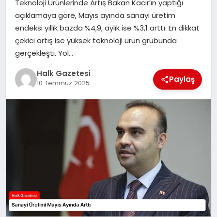
Teknoloji Ürünlerinde Artış Bakan Kacır’ın yaptığı
açıklamaya göre, Mayıs ayında sanayi üretim
MAGAZIN
endeksi yıllık bazda %4,9, aylık ise %3,1 arttı. En dikkat
çekici artış ise yüksek teknoloji ürün grubunda
gerçekleşti. Yol…
SAĞLIK
Halk Gazetesi
Paylaş
10 Temmuz 2025
SIYASET
SPOR
TEKNOLOJI
YAŞAM