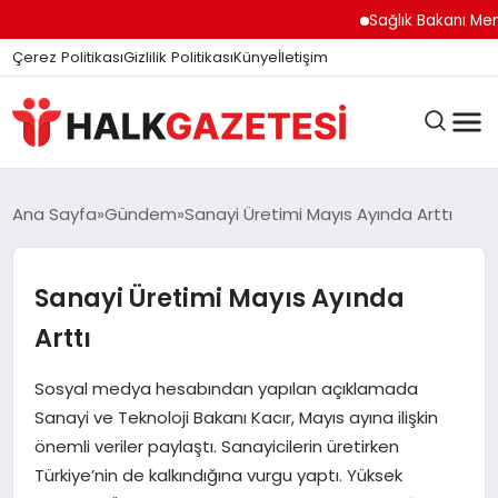
felix markets
felix markets finans
felix markets
felix markets pro
felix markets 360
Sağlık Bakanı Memişo
Çerez Politikası
Gizlilik Politikası
Künye
İletişim
DÜNYA
Ana Sayfa
Gündem
Sanayi Üretimi Mayıs Ayında Arttı
Sanayi Üretimi Mayıs Ayında
EĞITIM
Arttı
EKONOMI
Sosyal medya hesabından yapılan açıklamada
Sanayi ve Teknoloji Bakanı Kacır, Mayıs ayına ilişkin
önemli veriler paylaştı. Sanayicilerin üretirken
GÜNDEM
Türkiye’nin de kalkındığına vurgu yaptı. Yüksek