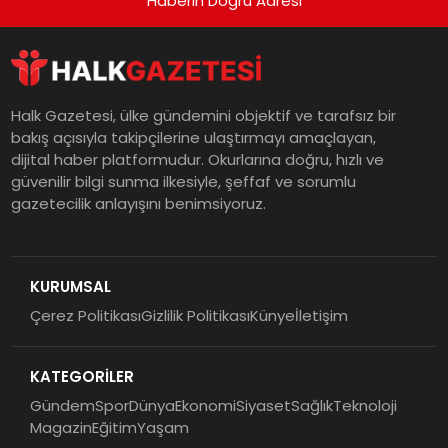
Haberin Doğru Adresi
Halk Gazetesi, ülke gündemini objektif ve tarafsız bir
bakış açısıyla takipçilerine ulaştırmayı amaçlayan,
dijital haber platformudur. Okurlarına doğru, hızlı ve
güvenilir bilgi sunma ilkesiyle, şeffaf ve sorumlu
gazetecilik anlayışını benimsiyoruz.
KURUMSAL
Çerez Politikası
Gizlilik Politikası
Künye
İletişim
KATEGORİLER
Gündem
Spor
Dünya
Ekonomi
Siyaset
Sağlık
Teknoloji
Magazin
Eğitim
Yaşam