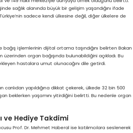
kil ve 149 nakil merkeziyle dünyaya örnek olduğunu belirtti.
inde sağlık alanında büyük bir gelişim yaşandığını ifade
Türkiye’nin sadece kendi ülkesine değil, diğer ülkelere de
 bağış işlemlerinin dijital ortama taşındığını belirten Bakan
m üzerinden organ bağışında bulunabildiğini açıkladı. Bu
bekleyen hastalara umut olunacağını dile getirdi.
nın canlıdan yapıldığına dikkat çekerek, ülkede 32 bin 500
organ beklerken yaşamını yitirdiğini belirtti. Bu nedenle organ
ı ve Hediye Takdimi
cusu Prof. Dr. Mehmet Haberal ise katılımcılara seslenerek