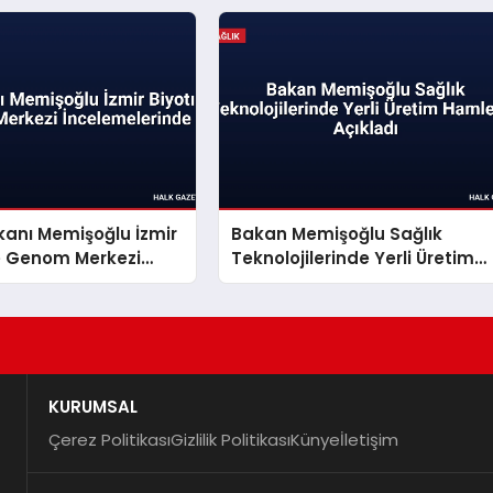
kanı Memişoğlu İzmir
Bakan Memişoğlu Sağlık
ve Genom Merkezi
Teknolojilerinde Yerli Üretim
lerinde
Hamlesini Açıkladı
KURUMSAL
Çerez Politikası
Gizlilik Politikası
Künye
İletişim