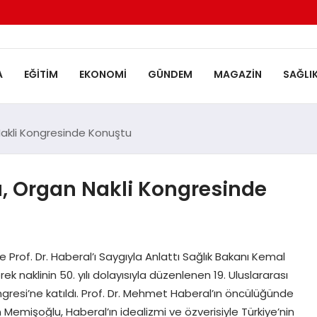
A
EĞITIM
EKONOMI
GÜNDEM
MAGAZIN
SAĞLI
Nakli Kongresinde Konuştu
, Organ Nakli Kongresinde
Prof. Dr. Haberal’ı Saygıyla Anlattı Sağlık Bakanı Kemal
ek naklinin 50. yılı dolayısıyla düzenlenen 19. Uluslararası
esi’ne katıldı. Prof. Dr. Mehmet Haberal’ın öncülüğünde
mişoğlu, Haberal’ın idealizmi ve özverisiyle Türkiye’nin