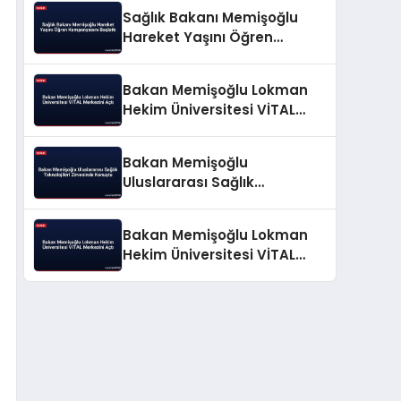
Sağlık Bakanı Memişoğlu
Hareket Yaşını Öğren
Kampanyasını Başlattı
Bakan Memişoğlu Lokman
Hekim Üniversitesi VİTAL
Merkezini Açtı
Bakan Memişoğlu
Uluslararası Sağlık
Teknolojileri Zirvesinde
Konuştu
Bakan Memişoğlu Lokman
Hekim Üniversitesi VİTAL
Merkezini Açtı