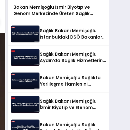
Bakan Memişoğlu İzmir Biyotıp ve
Genom Merkezinde Üreten Sağlık
Vizyonunu Açıkladı
Sağlık Bakanı Memişoğlu
İstanbuldaki DSÖ Bakanlar
Konferansında Konuştu
Sağlık Bakanı Memişoğlu
Aydın’da Sağlık Hizmetlerini
Değerlendirdi
Bakan Memişoğlu Sağlıkta
Yerlileşme Hamlesini
Açıkladı
Sağlık Bakanı Memişoğlu
İzmir Biyotıp ve Genom
Merkezi İncelemelerinde
Bakan Memişoğlu Sağlık