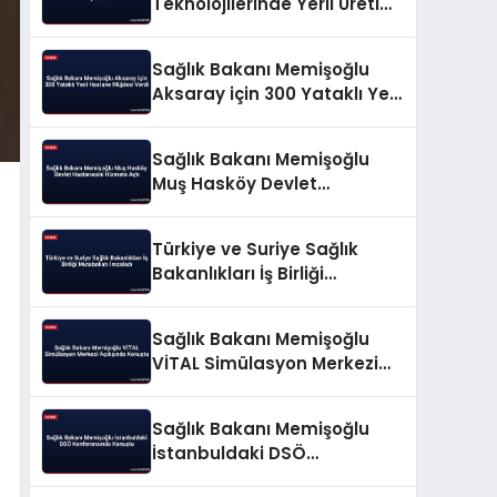
Teknolojilerinde Yerli Üretim
Hamlesini Açıkladı
Sağlık Bakanı Memişoğlu
Aksaray için 300 Yataklı Yeni
Hastane Müjdesi Verdi
Sağlık Bakanı Memişoğlu
Muş Hasköy Devlet
Hastanesini Hizmete Açtı
Türkiye ve Suriye Sağlık
Bakanlıkları İş Birliği
Mutabakatı İmzaladı
Sağlık Bakanı Memişoğlu
VİTAL Simülasyon Merkezi
Açılışında Konuştu
Sağlık Bakanı Memişoğlu
İstanbuldaki DSÖ
Konferansında Konuştu