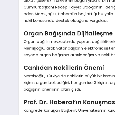
dikkat çekerek, Türkiye’nin bugün yılda 5 bin na
Cumhurbaşkanı Recep Tayyip Erdoğan’ın liderliğ
eden Memişoğlu, Haberal’ın başlattığı bu yolla 
nakil konusunda destek olduğunu vurguladı.
Organ Bağışında Dijitalleşme
Organ bağışı mevzuatında yapılan değişikliklerle
Memişoğlu, artık vatandaşların elektronik siste
sayede organ bağışının artırılacağını ve nakil 
Canlıdan Nakillerin Önemi
Memişoğlu, Türkiye’de nakillerin büyük bir kısmı
kişinin organ beklediğini, her gün ise 3 kişinin 
bağışının öneminin altını çizdi.
Prof. Dr. Haberal’ın Konuşmas
Kongrede konuşan Başkent Üniversitesi’nin kuru