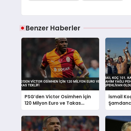
Benzer Haberler
PSG’den Victor Osimhen İçin
İsmail Ko
120 Milyon Euro ve Takas
Şamdancı
Teklifi
Pehlivan 
Başpehli