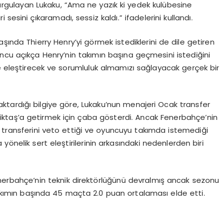
 vurgulayan Lukaku, “Ama ne yazık ki yedek kulübesine
esini çıkaramadı, sessiz kaldı.” ifadelerini kullandı.
şında Thierry Henry’yi görmek istediklerini de dile getiren
ncu açıkça Henry’nin takımın başına geçmesini istediğini
de eleştirecek ve sorumluluk almamızı sağlayacak gerçek bir
tardığı bilgiye göre, Lukaku’nun menajeri Ocak transfer
ktaş’a getirmek için çaba gösterdi. Ancak Fenerbahçe’nin
transferini veto ettiği ve oyuncuyu takımda istemediği
yönelik sert eleştirilerinin arkasındaki nedenlerden biri
erbahçe’nin teknik direktörlüğünü devralmış ancak sezonu
kımın başında 45 maçta 2.0 puan ortalaması elde etti.