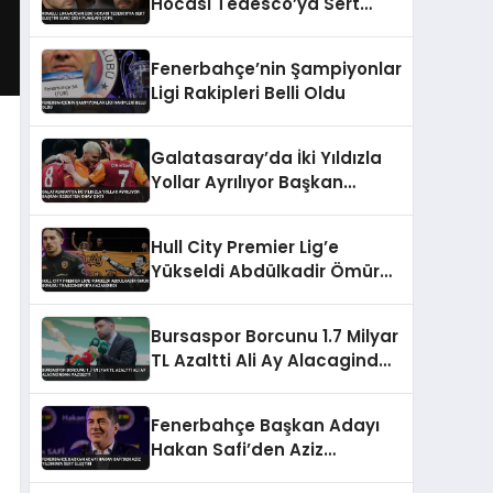
Hocası Tedesco’ya Sert
Eleştiri EURO 2024 Planları
Çöpe
Fenerbahçe’nin Şampiyonlar
Ligi Rakipleri Belli Oldu
Galatasaray’da İki Yıldızla
Yollar Ayrılıyor Başkan
Özbek’ten Onay Çıktı
Hull City Premier Lig’e
Yükseldi Abdülkadir Ömür
Bonusu Trabzonspor’a
Kazandırdı
Bursaspor Borcunu 1.7 Milyar
TL Azaltti Ali Ay Alacagindan
Vazgecti
Fenerbahçe Başkan Adayı
Hakan Safi’den Aziz
Yıldırım’a Sert Eleştiri