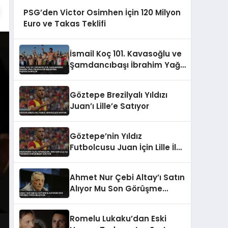
PSG’den Victor Osimhen İçin 120 Milyon
Euro ve Takas Teklifi
İsmail Koç 101. Kavasoğlu ve
Şamdancıbaşı İbrahim Yağlı
Pehlivan Güreşleri’nde
Başpehlivan Oldu
Göztepe Brezilyalı Yıldızı
Juan’ı Lille’e Satıyor
Göztepe’nin Yıldız
Futbolcusu Juan İçin Lille İle
Transfer Görüşmeleri
Sürüyor
Ahmet Nur Çebi Altay’ı Satın
Alıyor Mu Son Görüşme
Tarihi Belli Oldu
Romelu Lukaku’dan Eski