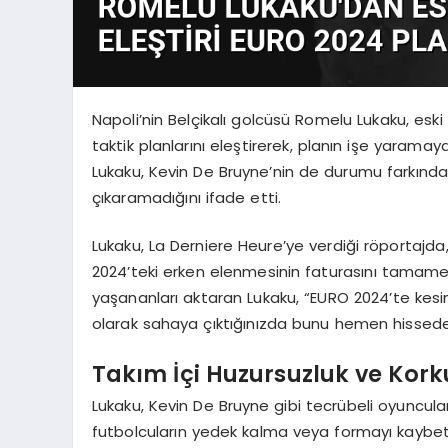
Napoli’nin Belçikalı golcüsü Romelu Lukaku, es
taktik planlarını eleştirerek, planın işe yaramay
Lukaku, Kevin De Bruyne’nin de durumu farkın
çıkaramadığını ifade etti.
Lukaku, La Derniere Heure’ye verdiği röportajda
2024’teki erken elenmesinin faturasını tamamen
yaşananları aktaran Lukaku, “EURO 2024’te kesin
olarak sahaya çıktığınızda bunu hemen hisseder
Takım İçi Huzursuzluk ve Kor
Lukaku, Kevin De Bruyne gibi tecrübeli oyuncula
futbolcuların yedek kalma veya formayı kaybe