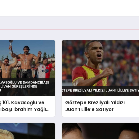
ç 101. Kavasoğlu ve
Göztepe Brezilyalı Yıldızı
başı İbrahim Yağlı
Juan’ı Lille’e Satıyor
Güreşleri’nde
van Oldu