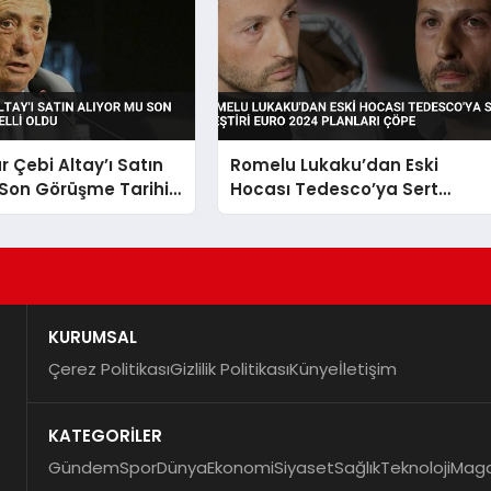
 Çebi Altay’ı Satın
Romelu Lukaku’dan Eski
 Son Görüşme Tarihi
Hocası Tedesco’ya Sert
Eleştiri EURO 2024 Planları
Çöpe
KURUMSAL
Çerez Politikası
Gizlilik Politikası
Künye
İletişim
KATEGORİLER
Gündem
Spor
Dünya
Ekonomi
Siyaset
Sağlık
Teknoloji
Maga