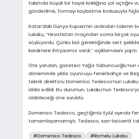
takımda büyük bir hayal kırıklığına yol açtığını
gönderilme, formayı kaybetme korkusuyla hiçbiri s
Katar’daki Dünya Kupası’nın ardından takımın ba
Lukaku, “Hırvatistan maçından sonra birçok oyu
söylüyordu. Çünkü bizi gerektiğinde sert şekil
karaktere ihtiyacımız vardı.” açıklamasını yaptı.
Öte yandan, gazeteci Yağız Sabuncuoğlu’nun ak
döneminde yıldız oyuncuyu Fenerbahçe ve Beşi
teknik direktörü Domenico Tedesco’nun Lukaku 
iddia edildi. Bu durumun, Lukaku’nun Tedesco’ya 
olabileceği öne sürüldü.
Domenico Tedesco, geçtiğimiz Eylül ayında Fen
tamamlayamamıştı. Tedesco, sarı-lacivertli ta
#Domenico Tedesco
#Romelu Lukaku