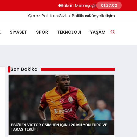
Bakan Memişoğlu İzmir Biyotıp ve Genom M
01:27:03
Çerez Politikası
Gizlilik Politikası
Künye
İletişim
K
SIYASET
SPOR
TEKNOLOJI
YAŞAM
Son Dakika