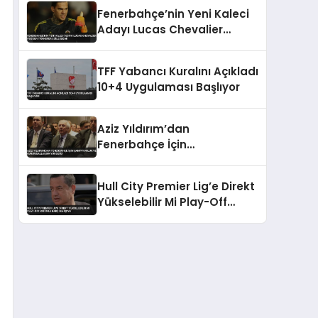
Fenerbahçe’nin Yeni Kaleci
Adayı Lucas Chevalier
PSG’den Transfer Edilecek
Mi
TFF Yabancı Kuralını Açıkladı
10+4 Uygulaması Başlıyor
Aziz Yıldırım’dan
Fenerbahçe İçin
Şampiyonluk ve
Kurumsallaşma Vurgusu
Hull City Premier Lig’e Direkt
Yükselebilir Mi Play-Off
Kriziyle Karşı Karşıya