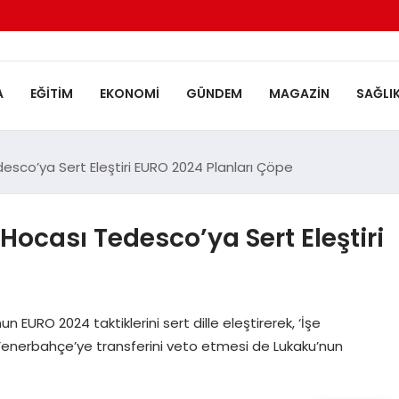
A
EĞITIM
EKONOMI
GÜNDEM
MAGAZIN
SAĞLI
esco’ya Sert Eleştiri EURO 2024 Planları Çöpe
ocası Tedesco’ya Sert Eleştiri
URO 2024 taktiklerini sert dille eleştirerek, ‘İşe
Fenerbahçe’ye transferini veto etmesi de Lukaku’nun