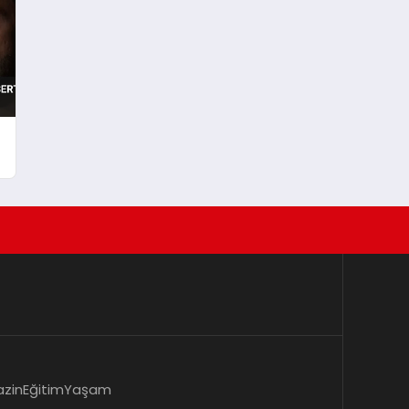
zin
Eğitim
Yaşam