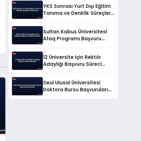
YKS Sonrası Yurt Dışı Eğitim
Tanıma ve Denklik Süreçleri
Açıklanıyor
Sultan Kabus Üniversitesi
Afaq Programı Başvuru
Tarihini Duyurdu
12 Üniversite İçin Rektör
Adaylığı Başvuru Süreci
Başlıyor
Seul Ulusal Üniversitesi
Doktora Bursu Başvuruları
Başlıyor