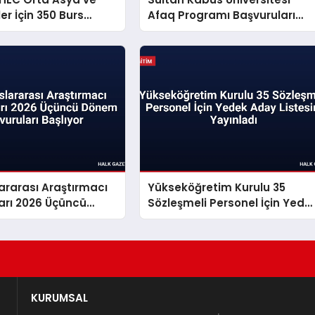
er İçin 350 Burs
Afaq Programı Başvuruları
ı Açtı
Başlıyor
ararası Araştırmacı
Yükseköğretim Kurulu 35
arı 2026 Üçüncü
Sözleşmeli Personel İçin Yede
vuruları Başlıyor
Aday Listesini Yayınladı
KURUMSAL