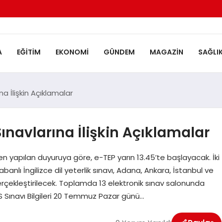
A
EĞITIM
EKONOMI
GÜNDEM
MAGAZIN
SAĞLI
a İlişkin Açıklamalar
navlarına İlişkin Açıklamalar
en yapılan duyuruya göre, e-TEP yarın 13.45’te başlayacak. İki
nlı İngilizce dil yeterlik sınavı, Adana, Ankara, İstanbul ve
erçekleştirilecek. Toplamda 13 elektronik sınav salonunda
 Sınavı Bilgileri 20 Temmuz Pazar günü…