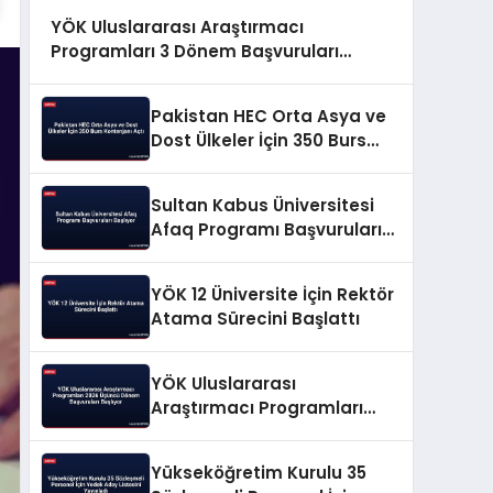
YÖK Uluslararası Araştırmacı
Programları 3 Dönem Başvuruları
Başlıyor
Pakistan HEC Orta Asya ve
Dost Ülkeler İçin 350 Burs
Kontenjanı Açtı
Sultan Kabus Üniversitesi
Afaq Programı Başvuruları
Başlıyor
YÖK 12 Üniversite İçin Rektör
Atama Sürecini Başlattı
YÖK Uluslararası
Araştırmacı Programları
2026 Üçüncü Dönem
Başvuruları Başlıyor
Yükseköğretim Kurulu 35