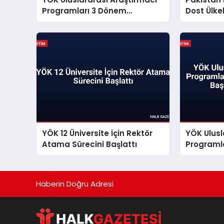
Programları 3 Dönem
Dost Ülkel
Başvuruları Başlıyor
Kontenjan
YÖK 12 Üniversite İçin Rektör
YÖK Ulusl
Atama Sürecini Başlattı
Programl
Dönem Baş
Haberin Doğru Adresi