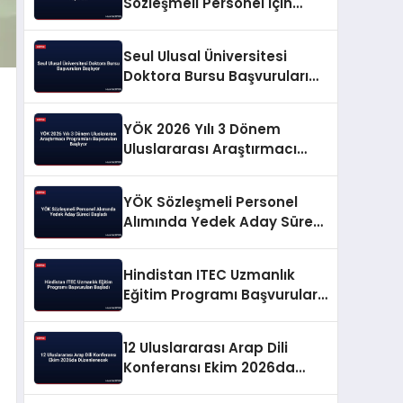
Sözleşmeli Personel İçin
Yedek Aday Listesini
Yayınladı
Seul Ulusal Üniversitesi
Doktora Bursu Başvuruları
Başlıyor
YÖK 2026 Yılı 3 Dönem
Uluslararası Araştırmacı
Programları Başvuruları
Başlıyor
YÖK Sözleşmeli Personel
Alımında Yedek Aday Süreci
Başladı
Hindistan ITEC Uzmanlık
Eğitim Programı Başvuruları
Başladı
12 Uluslararası Arap Dili
Konferansı Ekim 2026da
Düzenlenecek