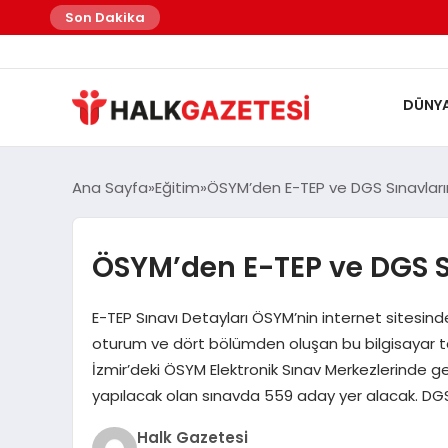
Son Dakika
DÜNY
Ana Sayfa
Eğitim
ÖSYM’den E-TEP ve DGS Sınavların
ÖSYM’den E-TEP ve DGS Sı
E-TEP Sınavı Detayları ÖSYM’nin internet sitesind
oturum ve dört bölümden oluşan bu bilgisayar taba
İzmir’deki ÖSYM Elektronik Sınav Merkezlerinde g
yapılacak olan sınavda 559 aday yer alacak. DGS
Halk Gazetesi