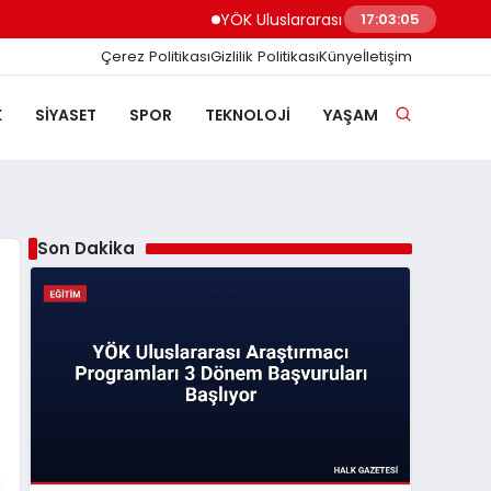
YÖK Uluslararası Araştırmacı Programlar
17:03:05
Çerez Politikası
Gizlilik Politikası
Künye
İletişim
K
SIYASET
SPOR
TEKNOLOJI
YAŞAM
Son Dakika