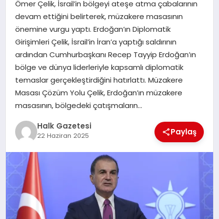
Ömer Çelik, İsrail’in bölgeyi ateşe atma çabalarının
devam ettiğini belirterek, müzakere masasının
MAGAZIN
önemine vurgu yaptı. Erdoğan’ın Diplomatik
Girişimleri Çelik, İsrail’in İran’a yaptığı saldırının
ardından Cumhurbaşkanı Recep Tayyip Erdoğan’ın
SAĞLIK
bölge ve dünya liderleriyle kapsamlı diplomatik
temaslar gerçekleştirdiğini hatırlattı. Müzakere
SIYASET
Masası Çözüm Yolu Çelik, Erdoğan’ın müzakere
masasının, bölgedeki çatışmaların…
Halk Gazetesi
SPOR
Paylaş
22 Haziran 2025
TEKNOLOJI
YAŞAM