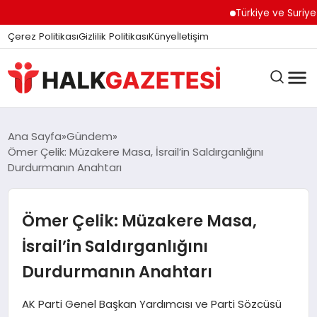
Türkiye ve Suriye Aras
Çerez Politikası
Gizlilik Politikası
Künye
İletişim
DÜNYA
Ana Sayfa
Gündem
Ömer Çelik: Müzakere Masa, İsrail’in Saldırganlığını
Durdurmanın Anahtarı
EĞITIM
Ömer Çelik: Müzakere Masa,
EKONOMI
İsrail’in Saldırganlığını
Durdurmanın Anahtarı
GÜNDEM
AK Parti Genel Başkan Yardımcısı ve Parti Sözcüsü