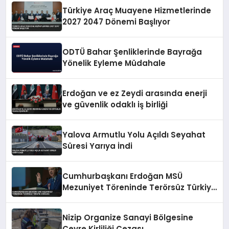
Türkiye Araç Muayene Hizmetlerinde
2027 2047 Dönemi Başlıyor
ODTÜ Bahar Şenliklerinde Bayrağa
Yönelik Eyleme Müdahale
Erdoğan ve ez Zeydi arasında enerji
ve güvenlik odaklı iş birliği
Yalova Armutlu Yolu Açıldı Seyahat
Süresi Yarıya İndi
Cumhurbaşkanı Erdoğan MSÜ
Mezuniyet Töreninde Terörsüz Türkiye
Vurgusu
Nizip Organize Sanayi Bölgesine
Çevre Kirliliği Cezası