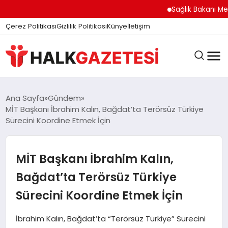
felix markets
felix markets finans
felix markets
felix markets pro
felix markets 360
Sağlık Bakanı Memişo
Çerez Politikası
Gizlilik Politikası
Künye
İletişim
DÜNYA
Ana Sayfa
Gündem
MİT Başkanı İbrahim Kalın, Bağdat’ta Terörsüz Türkiye
Sürecini Koordine Etmek İçin
EĞITIM
MİT Başkanı İbrahim Kalın,
EKONOMI
Bağdat’ta Terörsüz Türkiye
Sürecini Koordine Etmek İçin
GÜNDEM
İbrahim Kalın, Bağdat’ta “Terörsüz Türkiye” Sürecini