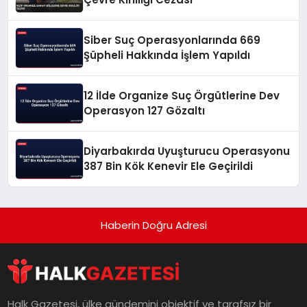
Siber Suç Operasyonlarında 669
Şüpheli Hakkında İşlem Yapıldı
12 İlde Organize Suç Örgütlerine Dev
Operasyon 127 Gözaltı
Diyarbakırda Uyuşturucu Operasyonu
387 Bin Kök Kenevir Ele Geçirildi
Haberin Doğru Adresi
Halk Gazetesi, ülke gündemini objektif ve tarafsız bir