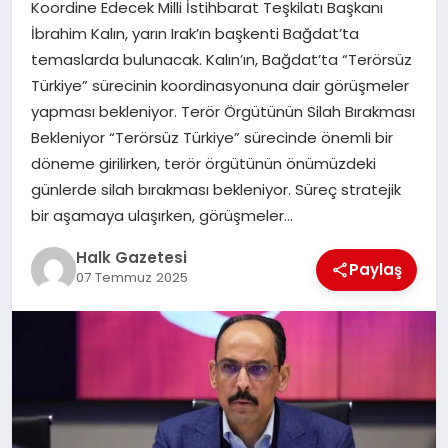
Koordine Edecek Milli İstihbarat Teşkilatı Başkanı
İbrahim Kalın, yarın Irak’ın başkenti Bağdat’ta
MAGAZIN
temaslarda bulunacak. Kalın’ın, Bağdat’ta “Terörsüz
Türkiye” sürecinin koordinasyonuna dair görüşmeler
yapması bekleniyor. Terör Örgütünün Silah Bırakması
SAĞLIK
Bekleniyor “Terörsüz Türkiye” sürecinde önemli bir
döneme girilirken, terör örgütünün önümüzdeki
SIYASET
günlerde silah bırakması bekleniyor. Süreç stratejik
bir aşamaya ulaşırken, görüşmeler…
Halk Gazetesi
SPOR
Paylaş
07 Temmuz 2025
TEKNOLOJI
YAŞAM