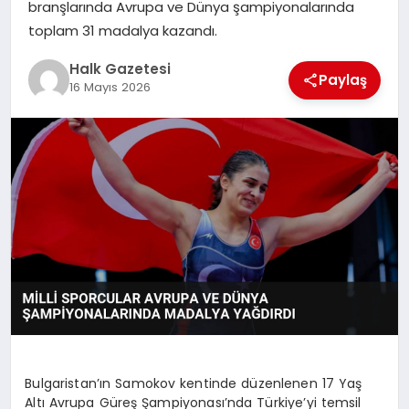
branşlarında Avrupa ve Dünya şampiyonalarında
toplam 31 madalya kazandı.
MAGAZIN
Halk Gazetesi
Paylaş
16 Mayıs 2026
SAĞLIK
SIYASET
SPOR
TEKNOLOJI
YAŞAM
Bulgaristan’ın Samokov kentinde düzenlenen 17 Yaş
Altı Avrupa Güreş Şampiyonası’nda Türkiye’yi temsil