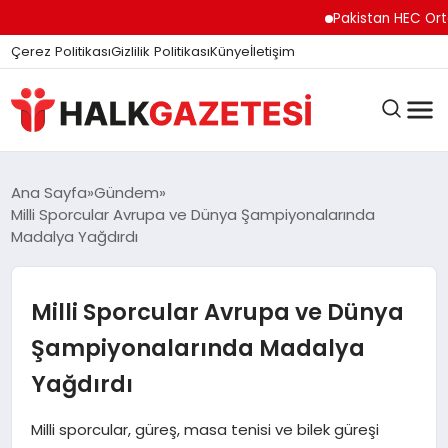
Pakistan HEC Orta Asya
Çerez Politikası
Gizlilik Politikası
Künye
İletişim
DÜNYA
Ana Sayfa
Gündem
Milli Sporcular Avrupa ve Dünya Şampiyonalarında
Madalya Yağdırdı
EĞITIM
Milli Sporcular Avrupa ve Dünya
EKONOMI
Şampiyonalarında Madalya
Yağdırdı
GÜNDEM
Milli sporcular, güreş, masa tenisi ve bilek güreşi