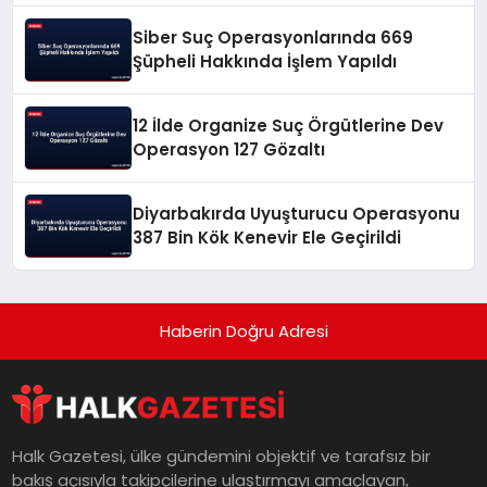
Siber Suç Operasyonlarında 669
Şüpheli Hakkında İşlem Yapıldı
12 İlde Organize Suç Örgütlerine Dev
Operasyon 127 Gözaltı
Diyarbakırda Uyuşturucu Operasyonu
387 Bin Kök Kenevir Ele Geçirildi
Haberin Doğru Adresi
Halk Gazetesi, ülke gündemini objektif ve tarafsız bir
bakış açısıyla takipçilerine ulaştırmayı amaçlayan,