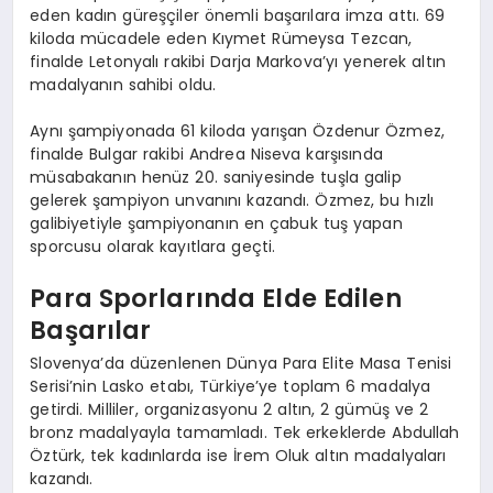
eden kadın güreşçiler önemli başarılara imza attı. 69
kiloda mücadele eden Kıymet Rümeysa Tezcan,
finalde Letonyalı rakibi Darja Markova’yı yenerek altın
madalyanın sahibi oldu.
Aynı şampiyonada 61 kiloda yarışan Özdenur Özmez,
finalde Bulgar rakibi Andrea Niseva karşısında
müsabakanın henüz 20. saniyesinde tuşla galip
gelerek şampiyon unvanını kazandı. Özmez, bu hızlı
galibiyetiyle şampiyonanın en çabuk tuş yapan
sporcusu olarak kayıtlara geçti.
Para Sporlarında Elde Edilen
Başarılar
Slovenya’da düzenlenen Dünya Para Elite Masa Tenisi
Serisi’nin Lasko etabı, Türkiye’ye toplam 6 madalya
getirdi. Milliler, organizasyonu 2 altın, 2 gümüş ve 2
bronz madalyayla tamamladı. Tek erkeklerde Abdullah
Öztürk, tek kadınlarda ise İrem Oluk altın madalyaları
kazandı.