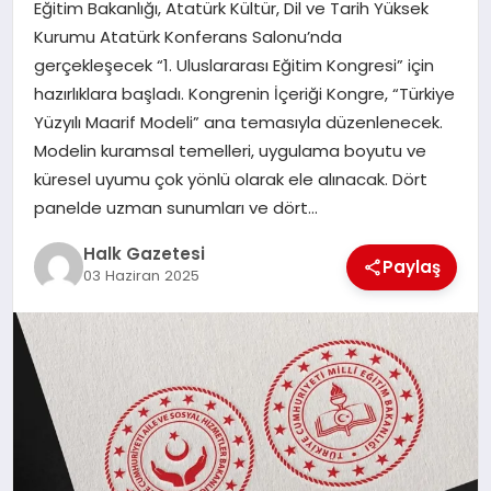
Eğitim Bakanlığı, Atatürk Kültür, Dil ve Tarih Yüksek
Kurumu Atatürk Konferans Salonu’nda
MAGAZIN
gerçekleşecek “1. Uluslararası Eğitim Kongresi” için
hazırlıklara başladı. Kongrenin İçeriği Kongre, “Türkiye
Yüzyılı Maarif Modeli” ana temasıyla düzenlenecek.
SAĞLIK
Modelin kuramsal temelleri, uygulama boyutu ve
küresel uyumu çok yönlü olarak ele alınacak. Dört
SIYASET
panelde uzman sunumları ve dört…
Halk Gazetesi
Paylaş
03 Haziran 2025
SPOR
TEKNOLOJI
YAŞAM