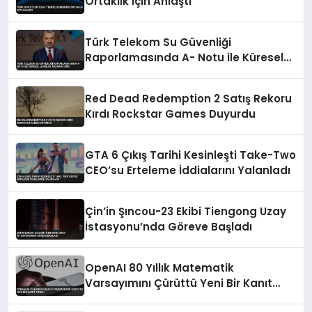
Ortaklık İçin Anlaştı
Türk Telekom Su Güvenliği
Raporlamasında A- Notu ile Küresel
Liderler Arasına Girdi
Red Dead Redemption 2 Satış Rekoru
Kırdı Rockstar Games Duyurdu
GTA 6 Çıkış Tarihi Kesinleşti Take-Two
CEO’su Erteleme İddialarını Yalanladı
Çin’in Şıncou-23 Ekibi Tiengong Uzay
İstasyonu’nda Göreve Başladı
OpenAI 80 Yıllık Matematik
Varsayımını Çürüttü Yeni Bir Kanıt
Sundu