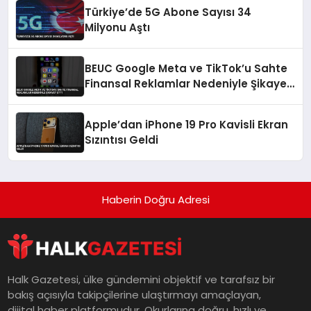
Türkiye’de 5G Abone Sayısı 34
Milyonu Aştı
BEUC Google Meta ve TikTok’u Sahte
Finansal Reklamlar Nedeniyle Şikayet
Etti
Apple’dan iPhone 19 Pro Kavisli Ekran
Sızıntısı Geldi
Haberin Doğru Adresi
Halk Gazetesi, ülke gündemini objektif ve tarafsız bir
bakış açısıyla takipçilerine ulaştırmayı amaçlayan,
dijital haber platformudur. Okurlarına doğru, hızlı ve