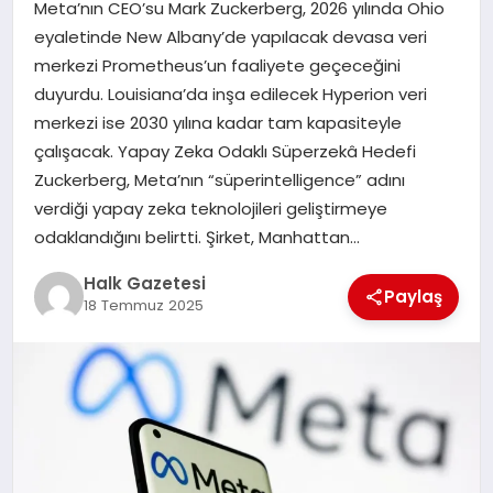
Meta’nın CEO’su Mark Zuckerberg, 2026 yılında Ohio
eyaletinde New Albany’de yapılacak devasa veri
MAGAZIN
merkezi Prometheus’un faaliyete geçeceğini
duyurdu. Louisiana’da inşa edilecek Hyperion veri
merkezi ise 2030 yılına kadar tam kapasiteyle
SAĞLIK
çalışacak. Yapay Zeka Odaklı Süperzekâ Hedefi
Zuckerberg, Meta’nın “süperintelligence” adını
SIYASET
verdiği yapay zeka teknolojileri geliştirmeye
odaklandığını belirtti. Şirket, Manhattan…
Halk Gazetesi
SPOR
Paylaş
18 Temmuz 2025
TEKNOLOJI
YAŞAM