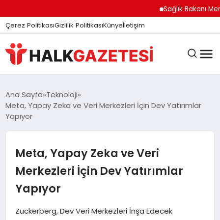
Sağlık Bakanı Memişo
Çerez Politikası
Gizlilik Politikası
Künye
İletişim
DÜNYA
Ana Sayfa
Teknoloji
Meta, Yapay Zeka ve Veri Merkezleri İçin Dev Yatırımlar
Yapıyor
EĞITIM
Meta, Yapay Zeka ve Veri
EKONOMI
Merkezleri İçin Dev Yatırımlar
Yapıyor
GÜNDEM
Zuckerberg, Dev Veri Merkezleri İnşa Edecek