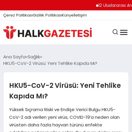
12 Uluslararası Arap
Çerez Politikası
Gizlilik Politikası
Künye
İletişim
DÜNYA
Ana Sayfa
Sağlık
HKU5-CoV-2 Virüsü: Yeni Tehlike Kapıda Mı?
EĞITIM
HKU5-CoV-2 Virüsü: Yeni Tehlike
Kapıda Mı?
EKONOMI
Yüksek Sıçrama Riski ve Endişe Verici Bulgu HKU5-
CoV-2 adı verilen yeni virüs, COVID-19’a neden olan
GÜNDEM
virüsten daha fazla hayvan türünü enfekte