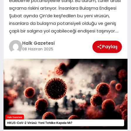
edebilme potansiyeline sahip. Bu durum, türler arası
sıçrama riskini artırıyor. İnsanlara Bulaşma Endişesi
MAGAZIN
Şubat ayında Çin’de keşfedilen bu yeni virüsün,
insanlara da bulaşma potansiyeli olduğu ve geniş
çaplı bir salgına yol açabileceği endişesi taşınıyor….
SAĞLIK
Halk Gazetesi
Paylaş
08 Haziran 2025
SIYASET
SPOR
TEKNOLOJI
YAŞAM