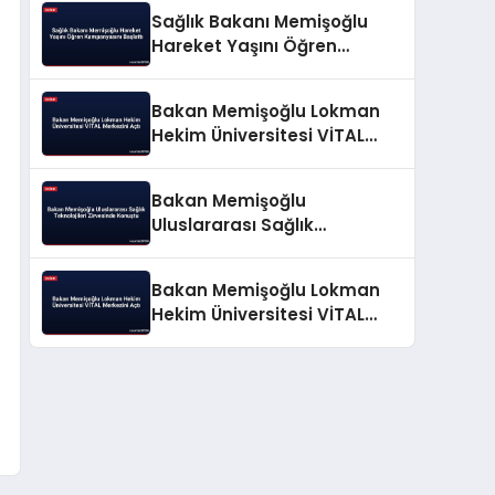
Sağlık Bakanı Memişoğlu
Hareket Yaşını Öğren
Kampanyasını Başlattı
Bakan Memişoğlu Lokman
Hekim Üniversitesi VİTAL
Merkezini Açtı
Bakan Memişoğlu
Uluslararası Sağlık
Teknolojileri Zirvesinde
Konuştu
Bakan Memişoğlu Lokman
Hekim Üniversitesi VİTAL
Merkezini Açtı