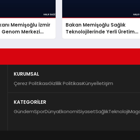
kanı Memişoğlu İzmir
Bakan Memişoğlu Sağlık
ve Genom Merkezi
Teknolojilerinde Yerli Üretim
lerinde
Hamlesini Açıkladı
KURUMSAL
Çerez Politikası
Gizlilik Politikası
Künye
İletişim
KATEGORİLER
Gündem
Spor
Dünya
Ekonomi
Siyaset
Sağlık
Teknoloji
Maga