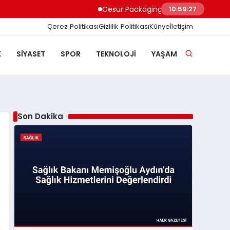
Cesur Packaging, Mısır’daki Üretim Üssü
10:59:28
Çerez Politikası
Gizlilik Politikası
Künye
İletişim
K
SIYASET
SPOR
TEKNOLOJI
YAŞAM
Son Dakika