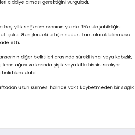
leri ciddiye alması gerektiğini vurguladı.
 beş yıllık sağkalım oranının yüzde 95’e ulaşabildiğini
kat çekti. Gençlerdeki artışın nedeni tam olarak bilinmese
fade etti.
serinin diğer belirtileri arasında sürekli ishal veya kabızlık,
ın ağrısı ve karında şişlik veya kitle hissini sıralıyor.
elirtilere dahil.
 haftadan uzun sürmesi halinde vakit kaybetmeden bir sağlık