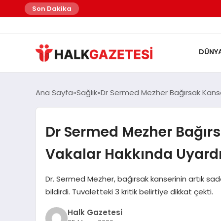
felix markets
felix markets finans
felix markets
felix markets pro
felix markets 360
Son Dakika
DÜNY
Ana Sayfa
Sağlık
Dr Sermed Mezher Bağırsak Kanse
Dr Sermed Mezher Bağırs
Vakalar Hakkında Uyard
Dr. Sermed Mezher, bağırsak kanserinin artık sade
bildirdi. Tuvaletteki 3 kritik belirtiye dikkat çekti.
Halk Gazetesi