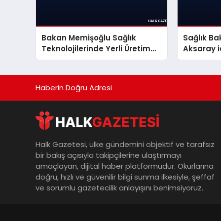
Bakan Memişoğlu Sağlık
Sağlık B
Teknolojilerinde Yerli Üretim
Aksaray i
Hamlesini Açıkladı
Hastane 
Haberin Doğru Adresi
Halk Gazetesi, ülke gündemini objektif ve tarafsız
bir bakış açısıyla takipçilerine ulaştırmayı
amaçlayan, dijital haber platformudur. Okurlarına
doğru, hızlı ve güvenilir bilgi sunma ilkesiyle, şeffaf
ve sorumlu gazetecilik anlayışını benimsiyoruz.