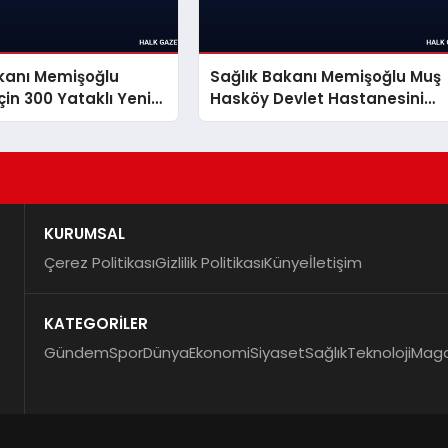
akanı Memişoğlu
Sağlık Bakanı Memişoğlu Muş
çin 300 Yataklı Yeni
Hasköy Devlet Hastanesini
Müjdesi Verdi
Hizmete Açtı
KURUMSAL
Çerez Politikası
Gizlilik Politikası
Künye
İletişim
KATEGORİLER
Gündem
Spor
Dünya
Ekonomi
Siyaset
Sağlık
Teknoloji
Maga