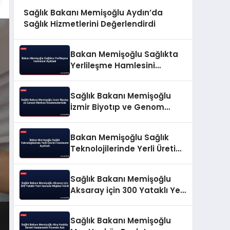
Sağlık Bakanı Memişoğlu Aydın’da
Sağlık Hizmetlerini Değerlendirdi
Bakan Memişoğlu Sağlıkta
Yerlileşme Hamlesini
Açıkladı
Sağlık Bakanı Memişoğlu
İzmir Biyotıp ve Genom
Merkezi İncelemelerinde
Bakan Memişoğlu Sağlık
Teknolojilerinde Yerli Üretim
Hamlesini Açıkladı
Sağlık Bakanı Memişoğlu
Aksaray için 300 Yataklı Yeni
Hastane Müjdesi Verdi
Sağlık Bakanı Memişoğlu