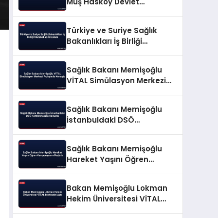
Muş Hasköy Devlet
Hastanesini Hizmete Açtı
Türkiye ve Suriye Sağlık
Bakanlıkları İş Birliği
Mutabakatı İmzaladı
Sağlık Bakanı Memişoğlu
VİTAL Simülasyon Merkezi
Açılışında Konuştu
Sağlık Bakanı Memişoğlu
İstanbuldaki DSÖ
Konferansında Konuştu
Sağlık Bakanı Memişoğlu
Hareket Yaşını Öğren
Kampanyasını Başlattı
Bakan Memişoğlu Lokman
Hekim Üniversitesi VİTAL
Merkezini Açtı