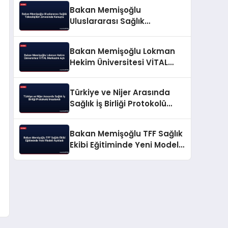
Bakan Memişoğlu
Uluslararası Sağlık
Teknolojileri Zirvesinde
Konuştu
Bakan Memişoğlu Lokman
Hekim Üniversitesi VİTAL
Merkezini Açtı
Türkiye ve Nijer Arasında
Sağlık İş Birliği Protokolü
İmzalandı
Bakan Memişoğlu TFF Sağlık
Ekibi Eğitiminde Yeni Modeli
Açıkladı