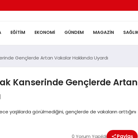
A
EĞITIM
EKONOMI
GÜNDEM
MAGAZIN
SAĞLI
rinde Gençlerde Artan Vakalar Hakkında Uyardı
ak Kanserinde Gençlerde Artan
ı
ce yaşlılarda görülmediğini, gençlerde de vakaların arttığını
0 Yorum Yapıldı
Paylaş