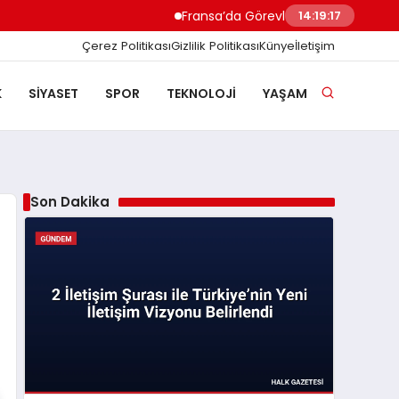
Fransa’da Görevli Türk Yangın Söndürme
14:19:18
Çerez Politikası
Gizlilik Politikası
Künye
İletişim
K
SIYASET
SPOR
TEKNOLOJI
YAŞAM
Son Dakika