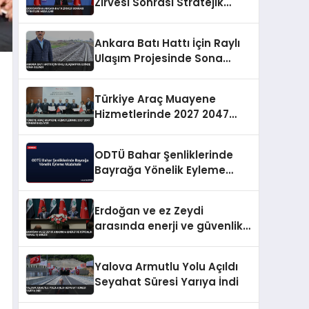
Zirvesi Sonrası Stratejik
Mesajlar
Ankara Batı Hattı İçin Raylı
Ulaşım Projesinde Sona
Gelindi
Türkiye Araç Muayene
Hizmetlerinde 2027 2047
Dönemi Başlıyor
ODTÜ Bahar Şenliklerinde
Bayrağa Yönelik Eyleme
Müdahale
Erdoğan ve ez Zeydi
arasında enerji ve güvenlik
odaklı iş birliği
Yalova Armutlu Yolu Açıldı
Seyahat Süresi Yarıya İndi