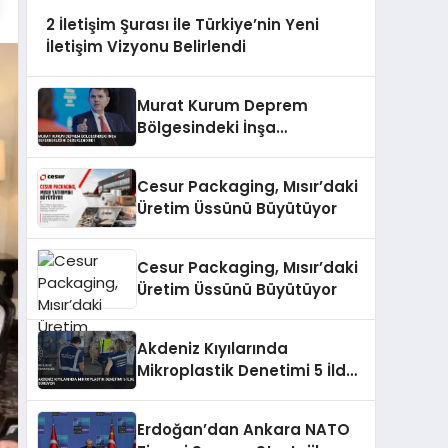
2 İletişim Şurası ile Türkiye’nin Yeni
İletişim Vizyonu Belirlendi
Murat Kurum Deprem
Bölgesindeki İnşa
Seferberliğini Değerlendirdi
Cesur Packaging, Mısır’daki
Üretim Üssünü Büyütüyor
Cesur Packaging, Mısır’daki
Üretim Üssünü Büyütüyor
Akdeniz Kıyılarında
Mikroplastik Denetimi 5 İlde
Sürüyor
Erdoğan’dan Ankara NATO