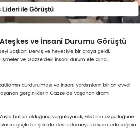
 Ateşkes ve İnsani Durumu Görüştü
seyi Başkanı Derviş ve heyetiyle bir araya geldi.
şmeler ve Gazze’deki insani durum ele alındı.
katliamın durdurulması ve insani yardımların bir an evvel
e yaşanan gerginliklerin Gazze’de yaşanan dramı
s’üyle bütün olduğunu vurgulayarak, Filistin’in özgürlüğüne
n davasını güçlü bir şekilde desteklemeye devam edeceğinin