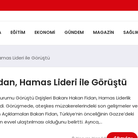
A
EĞITIM
EKONOMI
GÜNDEM
MAGAZIN
SAĞLI
amas Lideri ile Görüştü
dan, Hamas Lideri ile Görüştü
Durumu Görüştü Dışişleri Bakanı Hakan Fidan, Hamas Liderlik
eldi. Görüşmede, ateşkes müzakerelerindeki son gelişmeler ve
n Açıklamaları Bakan Fidan, Türkiye’nin önceliğinin Gazze’deki
 evvel ulaştırılması olduğunu belirtti. Ayrıca,…