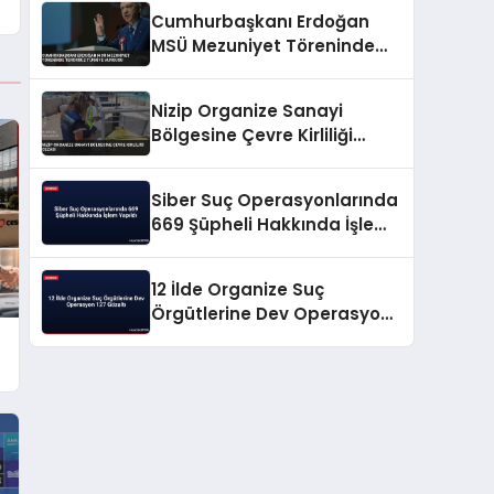
Cumhurbaşkanı Erdoğan
MSÜ Mezuniyet Töreninde
Terörsüz Türkiye Vurgusu
Nizip Organize Sanayi
Bölgesine Çevre Kirliliği
Cezası
Siber Suç Operasyonlarında
669 Şüpheli Hakkında İşlem
Yapıldı
12 İlde Organize Suç
Örgütlerine Dev Operasyon
127 Gözaltı