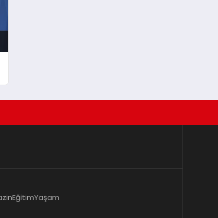
zin
Eğitim
Yaşam