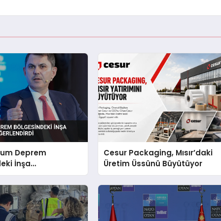
rum Deprem
Cesur Packaging, Mısır’daki
eki İnşa
Üretim Üssünü Büyütüyor
iğini Değerlendirdi