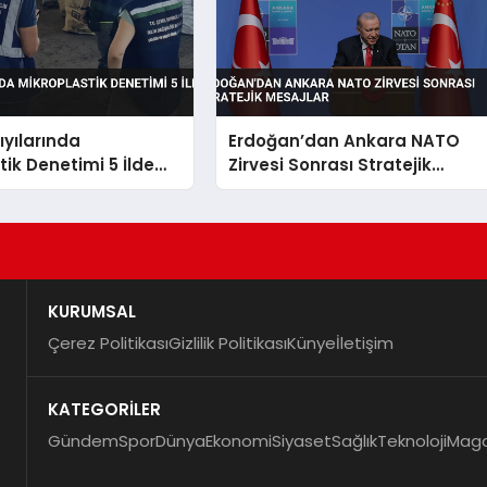
ıyılarında
Erdoğan’dan Ankara NATO
tik Denetimi 5 İlde
Zirvesi Sonrası Stratejik
Mesajlar
KURUMSAL
Çerez Politikası
Gizlilik Politikası
Künye
İletişim
KATEGORİLER
Gündem
Spor
Dünya
Ekonomi
Siyaset
Sağlık
Teknoloji
Maga