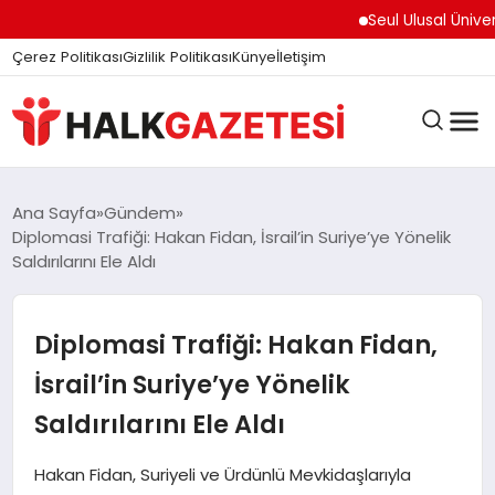
Seul Ulusal Üniversite
Çerez Politikası
Gizlilik Politikası
Künye
İletişim
DÜNYA
Ana Sayfa
Gündem
Diplomasi Trafiği: Hakan Fidan, İsrail’in Suriye’ye Yönelik
Saldırılarını Ele Aldı
EĞITIM
Diplomasi Trafiği: Hakan Fidan,
EKONOMI
İsrail’in Suriye’ye Yönelik
Saldırılarını Ele Aldı
GÜNDEM
Hakan Fidan, Suriyeli ve Ürdünlü Mevkidaşlarıyla