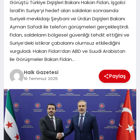
Görüştü Türkiye Dışişleri Bakanı Hakan Fidan, işgalci
İsrail’in Suriye’yi hedef alan saldırıları sonrasında
MAGAZIN
Suriyeli mevkidaşı Şeybani ve Ürdün Dışişleri Bakanı
Ayman Safadi ile telefon görüşmeleri gerçekleştirdi.
Fidan, saldırıların bölgesel güvenliği tehdit ettiğini ve
SAĞLIK
Suriye’deki istikrar çabalarını olumsuz etkilediğini
vurguladı. Hakan Fidan’dan ABD ve Suudi Arabistan
SIYASET
ile Görüşmeler Bakan Fidan…
Halk Gazetesi
Paylaş
16 Temmuz 2025
SPOR
TEKNOLOJI
YAŞAM