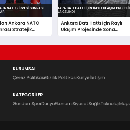
dan Ankara NATO
Ankara Batı Hattı İçin Raylı
nrası Stratejik
Ulaşım Projesinde Sona
Gelindi
KURUMSAL
Çerez Politikası
Gizlilik Politikası
Künye
İletişim
KATEGORİLER
Gündem
Spor
Dünya
Ekonomi
Siyaset
Sağlık
Teknoloji
Maga