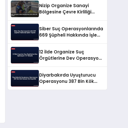
Nizip Organize Sanayi
Bölgesine Çevre Kirliliği
Cezası
Siber Suç Operasyonlarında
669 Şüpheli Hakkında İşlem
Yapıldı
12 İlde Organize Suç
Örgütlerine Dev Operasyon
127 Gözaltı
Diyarbakırda Uyuşturucu
Operasyonu 387 Bin Kök
Kenevir Ele Geçirildi