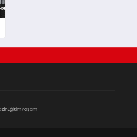
zin
Eğitim
Yaşam