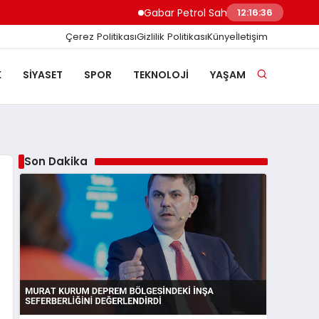
Gabar Petrol Sahasında Günlük Üretim Re
12:16:37
Çerez Politikası
Gizlilik Politikası
Künye
İletişim
K
SIYASET
SPOR
TEKNOLOJI
YAŞAM
Son Dakika