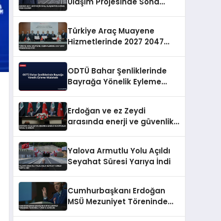
Ulaşım Projesinde Sona
Gelindi
Türkiye Araç Muayene
Hizmetlerinde 2027 2047
Dönemi Başlıyor
ODTÜ Bahar Şenliklerinde
Bayrağa Yönelik Eyleme
Müdahale
Erdoğan ve ez Zeydi
arasında enerji ve güvenlik
odaklı iş birliği
Yalova Armutlu Yolu Açıldı
Seyahat Süresi Yarıya İndi
Cumhurbaşkanı Erdoğan
MSÜ Mezuniyet Töreninde
Terörsüz Türkiye Vurgusu