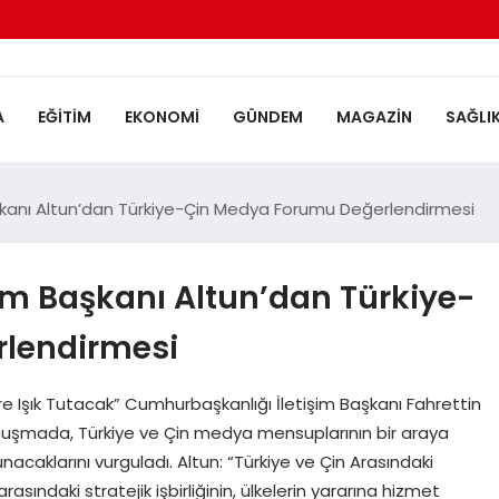
A
EĞITIM
EKONOMI
GÜNDEM
MAGAZIN
SAĞLI
şkanı Altun’dan Türkiye-Çin Medya Forumu Değerlendirmesi
im Başkanı Altun’dan Türkiye-
lendirmesi
e Işık Tutacak” Cumhurbaşkanlığı İletişim Başkanı Fahrettin
nuşmada, Türkiye ve Çin medya mensuplarının bir araya
acaklarını vurguladı. Altun: “Türkiye ve Çin Arasındaki
 arasındaki stratejik işbirliğinin, ülkelerin yararına hizmet