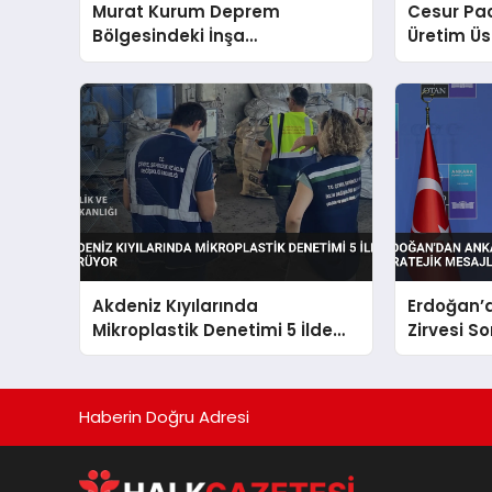
Murat Kurum Deprem
Cesur Pac
Bölgesindeki İnşa
Üretim Ü
Seferberliğini Değerlendirdi
Akdeniz Kıyılarında
Erdoğan’
Mikroplastik Denetimi 5 İlde
Zirvesi So
Sürüyor
Mesajlar
Haberin Doğru Adresi