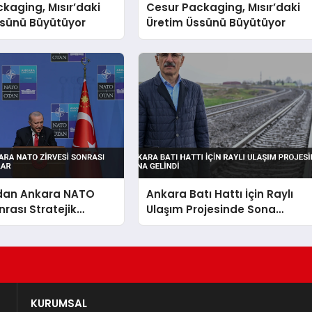
kaging, Mısır’daki
Cesur Packaging, Mısır’daki
ssünü Büyütüyor
Üretim Üssünü Büyütüyor
dan Ankara NATO
Ankara Batı Hattı İçin Raylı
nrası Stratejik
Ulaşım Projesinde Sona
Gelindi
KURUMSAL