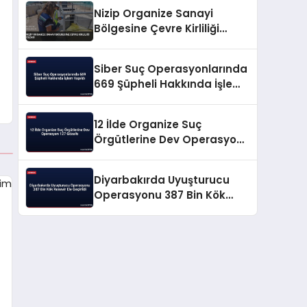
Nizip Organize Sanayi
Bölgesine Çevre Kirliliği
Cezası
Siber Suç Operasyonlarında
669 Şüpheli Hakkında İşlem
Yapıldı
12 İlde Organize Suç
Örgütlerine Dev Operasyon
127 Gözaltı
Diyarbakırda Uyuşturucu
Operasyonu 387 Bin Kök
Kenevir Ele Geçirildi