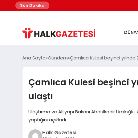
felix markets
felix markets finans
felix markets
felix markets pro
felix markets 360
Son Dakika
DÜNY
Ana Sayfa
Gündem
Çamlıca Kulesi beşinci yılında 
Çamlıca Kulesi beşinci yı
ulaştı
Ulaştırma ve Altyapı Bakanı Abdulkadir Uraloğlu, Ç
yaptığını açıkladı.
Halk Gazetesi