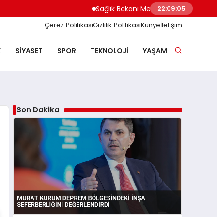
Sağlık Bakanı Memişoğlu İstanbuldaki DS
22:09:06
Çerez Politikası
Gizlilik Politikası
Künye
İletişim
K
SIYASET
SPOR
TEKNOLOJI
YAŞAM
Son Dakika