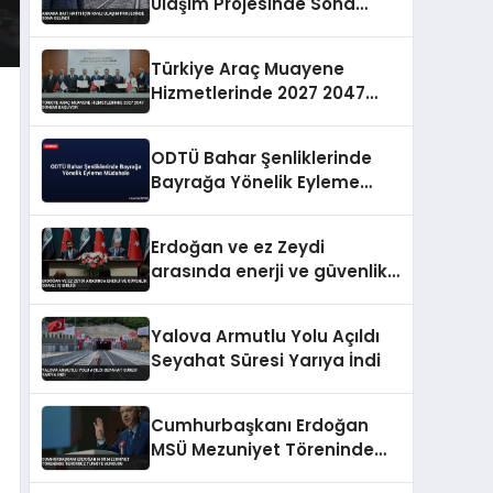
Ulaşım Projesinde Sona
Gelindi
Türkiye Araç Muayene
Hizmetlerinde 2027 2047
Dönemi Başlıyor
ODTÜ Bahar Şenliklerinde
Bayrağa Yönelik Eyleme
Müdahale
Erdoğan ve ez Zeydi
arasında enerji ve güvenlik
odaklı iş birliği
Yalova Armutlu Yolu Açıldı
Seyahat Süresi Yarıya İndi
Cumhurbaşkanı Erdoğan
MSÜ Mezuniyet Töreninde
Terörsüz Türkiye Vurgusu