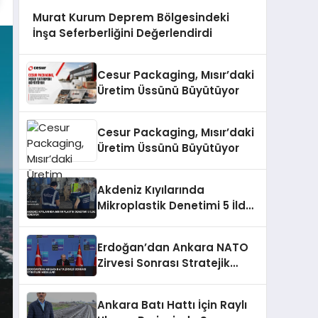
Murat Kurum Deprem Bölgesindeki
İnşa Seferberliğini Değerlendirdi
Cesur Packaging, Mısır’daki
Üretim Üssünü Büyütüyor
Cesur Packaging, Mısır’daki
Üretim Üssünü Büyütüyor
Akdeniz Kıyılarında
Mikroplastik Denetimi 5 İlde
Sürüyor
Erdoğan’dan Ankara NATO
Zirvesi Sonrası Stratejik
Mesajlar
Ankara Batı Hattı İçin Raylı