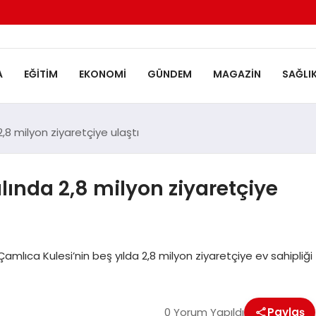
A
EĞITIM
EKONOMI
GÜNDEM
MAGAZIN
SAĞLI
2,8 milyon ziyaretçiye ulaştı
lında 2,8 milyon ziyaretçiye
amlıca Kulesi’nin beş yılda 2,8 milyon ziyaretçiye ev sahipliği
0 Yorum Yapıldı
Paylaş