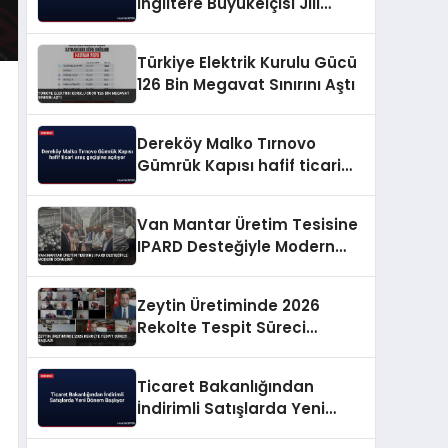
İngiltere Büyükelçisi Jill
Morris ile vedalaştı
Türkiye Elektrik Kurulu Gücü
126 Bin Megavat Sınırını Aştı
Dereköy Malko Tırnovo
Gümrük Kapısı hafif ticari
araç geçişine açılıyor
Van Mantar Üretim Tesisine
IPARD Desteğiyle Modern
Dönüşüm
Zeytin Üretiminde 2026
Rekolte Tespit Süreci
Başladı
Ticaret Bakanlığından
İndirimli Satışlarda Yeni
Dönem Başlıyor