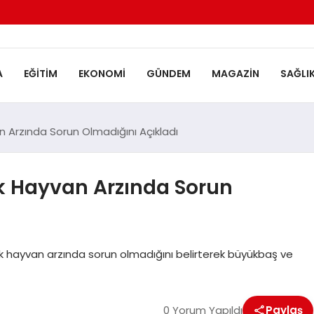
A
EĞITIM
EKONOMI
GÜNDEM
MAGAZIN
SAĞLI
 Arzında Sorun Olmadığını Açıkladı
k Hayvan Arzında Sorun
k hayvan arzında sorun olmadığını belirterek büyükbaş ve
0 Yorum Yapıldı
Paylaş