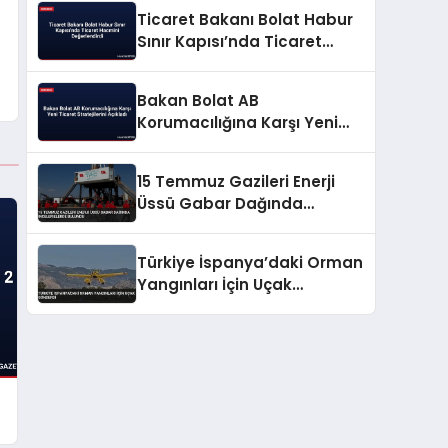
Ticaret Bakanı Bolat Habur
Sınır Kapısı’nda Ticaret
Hacmini Değerlendirdi
Bakan Bolat AB
Korumacılığına Karşı Yeni
Ticaret Stratejilerini Açıkladı
15 Temmuz Gazileri Enerji
Üssü Gabar Dağında
İncelemelerde Bulundu
Türkiye İspanya’daki Orman
Yangınları İçin Uçak
Gönderdi