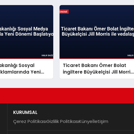
akanlığı Sosyal
Ticaret Bakanı Ömer Bolat
klamlarında Yeni
İngiltere Büyükelçisi Jill Morris
aşlatıyor
ile vedalaştı
KURUMSAL
Çerez Politikası
Gizlilik Politikası
Künye
İletişim