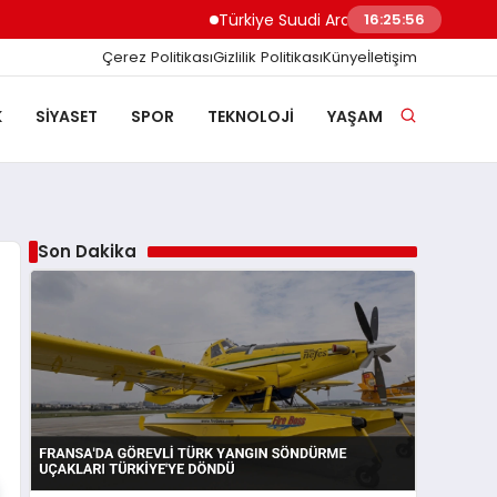
Türkiye Suudi Arabistan ve Pakistan Ara
16:25:56
Çerez Politikası
Gizlilik Politikası
Künye
İletişim
K
SIYASET
SPOR
TEKNOLOJI
YAŞAM
Son Dakika