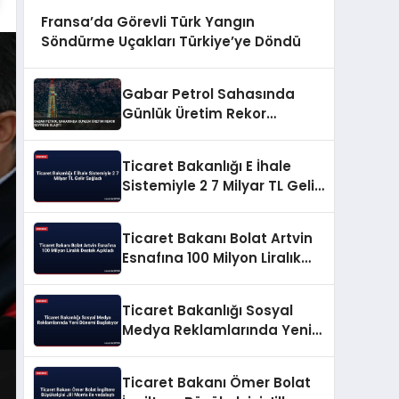
Fransa’da Görevli Türk Yangın
Söndürme Uçakları Türkiye’ye Döndü
Gabar Petrol Sahasında
Günlük Üretim Rekor
Seviyeye Ulaştı
Ticaret Bakanlığı E İhale
Sistemiyle 2 7 Milyar TL Gelir
Sağladı
Ticaret Bakanı Bolat Artvin
Esnafına 100 Milyon Liralık
Destek Açıkladı
Ticaret Bakanlığı Sosyal
Medya Reklamlarında Yeni
Dönemi Başlatıyor
Ticaret Bakanı Ömer Bolat