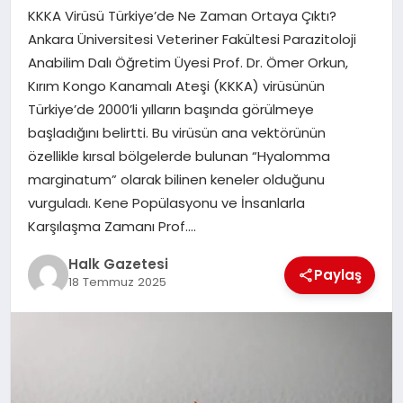
KKKA Virüsü Türkiye’de Ne Zaman Ortaya Çıktı?
MAGAZIN
Ankara Üniversitesi Veteriner Fakültesi Parazitoloji
Anabilim Dalı Öğretim Üyesi Prof. Dr. Ömer Orkun,
Kırım Kongo Kanamalı Ateşi (KKKA) virüsünün
SAĞLIK
Türkiye’de 2000’li yılların başında görülmeye
başladığını belirtti. Bu virüsün ana vektörünün
özellikle kırsal bölgelerde bulunan “Hyalomma
SIYASET
marginatum” olarak bilinen keneler olduğunu
vurguladı. Kene Popülasyonu ve İnsanlarla
Karşılaşma Zamanı Prof….
SPOR
Halk Gazetesi
Paylaş
18 Temmuz 2025
TEKNOLOJI
YAŞAM