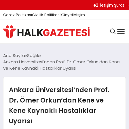
2 İletişim Şurası ile 
Çerez Politikası
Gizlilik Politikası
Künye
İletişim
DÜNYA
Ana Sayfa
Sağlık
Ankara Üniversitesi’nden Prof. Dr. Ömer Orkun’dan Kene
ve Kene Kaynaklı Hastalıklar Uyarısı
EĞITIM
Ankara Üniversitesi’nden Prof.
EKONOMI
Dr. Ömer Orkun’dan Kene ve
Kene Kaynaklı Hastalıklar
GÜNDEM
Uyarısı