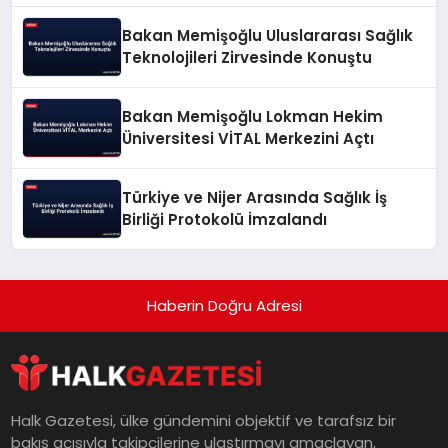
Bakan Memişoğlu Uluslararası Sağlık
Teknolojileri Zirvesinde Konuştu
Bakan Memişoğlu Lokman Hekim
Üniversitesi VİTAL Merkezini Açtı
Türkiye ve Nijer Arasında Sağlık İş
Birliği Protokolü İmzalandı
Haberin Doğru Adresi
Halk Gazetesi, ülke gündemini objektif ve tarafsız bir
bakış açısıyla takipçilerine ulaştırmayı amaçlayan,