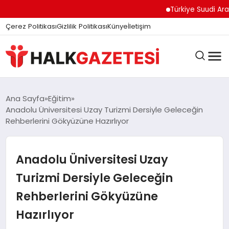
Türkiye Suudi Arabis
Çerez Politikası
Gizlilik Politikası
Künye
İletişim
DÜNYA
Ana Sayfa
Eğitim
Anadolu Üniversitesi Uzay Turizmi Dersiyle Geleceğin
Rehberlerini Gökyüzüne Hazırlıyor
EĞITIM
Anadolu Üniversitesi Uzay
EKONOMI
Turizmi Dersiyle Geleceğin
Rehberlerini Gökyüzüne
GÜNDEM
Hazırlıyor