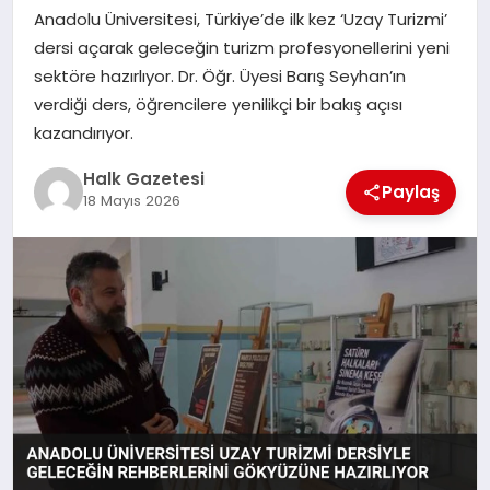
Anadolu Üniversitesi, Türkiye’de ilk kez ‘Uzay Turizmi’
MAGAZIN
dersi açarak geleceğin turizm profesyonellerini yeni
sektöre hazırlıyor. Dr. Öğr. Üyesi Barış Seyhan’ın
verdiği ders, öğrencilere yenilikçi bir bakış açısı
SAĞLIK
kazandırıyor.
Halk Gazetesi
Paylaş
18 Mayıs 2026
SIYASET
SPOR
TEKNOLOJI
YAŞAM