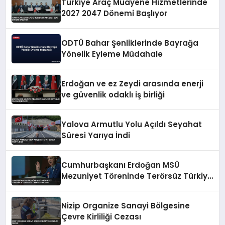
Türkiye Araç Muayene Hizmetlerinde
2027 2047 Dönemi Başlıyor
ODTÜ Bahar Şenliklerinde Bayrağa
Yönelik Eyleme Müdahale
Erdoğan ve ez Zeydi arasında enerji
ve güvenlik odaklı iş birliği
Yalova Armutlu Yolu Açıldı Seyahat
Süresi Yarıya İndi
Cumhurbaşkanı Erdoğan MSÜ
Mezuniyet Töreninde Terörsüz Türkiye
Vurgusu
Nizip Organize Sanayi Bölgesine
Çevre Kirliliği Cezası