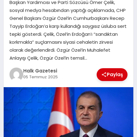
Başkan Yardımcısı ve Parti Sözcüsü Ömer Çelik,
sosyal medya hesabından yaptığı açıklamada, CHP
MAGAZIN
Genel Başkanı Özgür Özel’in Cumhurbaşkanı Recep
Tayyip Erdoğan’a karşı kullandığı saygısız üsluba sert
tepki gösterdi. Çelik, Özel’in Erdoğan’ı “sandıktan
SAĞLIK
korkmakla” suçlamasını siyasi cehaletin zirvesi
olarak değerlendirdi. Özgür Özel’in Muhalefet
SIYASET
Anlayışı Çelik, Özgür Özel’in temsil…
Halk Gazetesi
Paylaş
05 Temmuz 2025
SPOR
TEKNOLOJI
YAŞAM