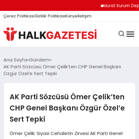
felix markets
felix markets finans
felix markets
felix markets pro
felix markets 360
Murat Kurum Deprem Bö
Çerez Politikası
Gizlilik Politikası
Künye
İletişim
DÜNYA
Ana Sayfa
Gündem
AK Parti Sözcüsü Ömer Çelik’ten CHP Genel Başkanı
Özgür Özel’e Sert Tepki
EĞITIM
AK Parti Sözcüsü Ömer Çelik’ten
EKONOMI
CHP Genel Başkanı Özgür Özel’e
Sert Tepki
GÜNDEM
Ömer Çelik: Siyasi Cehaletin Zirvesi AK Parti Genel