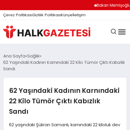
Bakan Memişoğlu İzm
Çerez Politikası
Gizlilik Politikası
Künye
İletişim
DÜNYA
Ana Sayfa
Sağlık
62 Yaşındaki Kadının Karnındaki 22 Kilo Tümör Çıktı Kabızlık
Sandı
EĞITIM
62 Yaşındaki Kadının Karnındaki
EKONOMI
22 Kilo Tümör Çıktı Kabızlık
Sandı
GÜNDEM
62 yaşındaki Şükran Samanlı, karnındaki 22 kiloluk dev