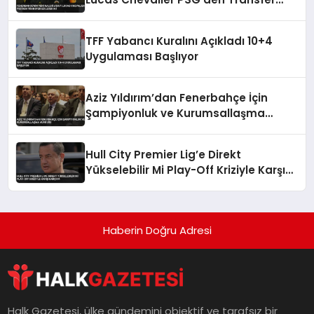
Edilecek Mi
TFF Yabancı Kuralını Açıkladı 10+4
Uygulaması Başlıyor
Aziz Yıldırım’dan Fenerbahçe İçin
Şampiyonluk ve Kurumsallaşma
Vurgusu
Hull City Premier Lig’e Direkt
Yükselebilir Mi Play-Off Kriziyle Karşı
Karşıya
Haberin Doğru Adresi
Halk Gazetesi, ülke gündemini objektif ve tarafsız bir