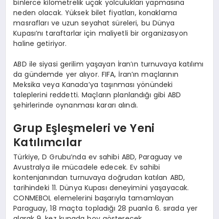
binlerce kilometrelik uçak yolculukları yapmasına
neden olacak. Yüksek bilet fiyatları, konaklama
masrafları ve uzun seyahat süreleri, bu Dünya
Kupası’nı taraftarlar için maliyetli bir organizasyon
haline getiriyor.
ABD ile siyasi gerilim yaşayan İran’ın turnuvaya katılımı
da gündemde yer alıyor. FIFA, İran’ın maçlarının
Meksika veya Kanada’ya taşınması yönündeki
taleplerini reddetti. Maçların planlandığı gibi ABD
şehirlerinde oynanması kararı alındı.
Grup Eşleşmeleri ve Yeni
Katılımcılar
Türkiye, D Grubu’nda ev sahibi ABD, Paraguay ve
Avustralya ile mücadele edecek. Ev sahibi
kontenjanından turnuvaya doğrudan katılan ABD,
tarihindeki 11. Dünya Kupası deneyimini yaşayacak.
CONMEBOL elemelerini başarıyla tamamlayan
Paraguay, 18 maçta topladığı 28 puanla 6. sırada yer
alarak 9. kez kupada boy gösterecek.