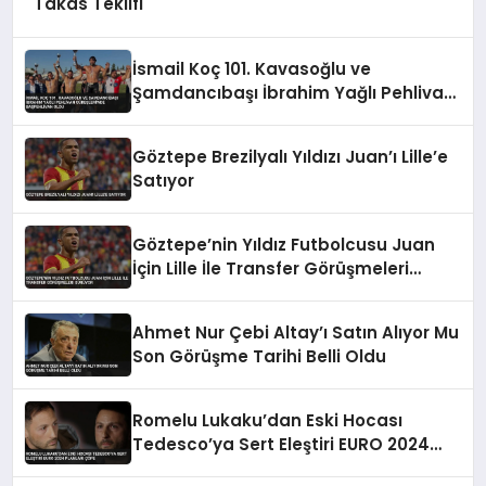
Takas Teklifi
İsmail Koç 101. Kavasoğlu ve
Şamdancıbaşı İbrahim Yağlı Pehlivan
Güreşleri’nde Başpehlivan Oldu
Göztepe Brezilyalı Yıldızı Juan’ı Lille’e
Satıyor
Göztepe’nin Yıldız Futbolcusu Juan
İçin Lille İle Transfer Görüşmeleri
Sürüyor
Ahmet Nur Çebi Altay’ı Satın Alıyor Mu
Son Görüşme Tarihi Belli Oldu
Romelu Lukaku’dan Eski Hocası
Tedesco’ya Sert Eleştiri EURO 2024
Planları Çöpe