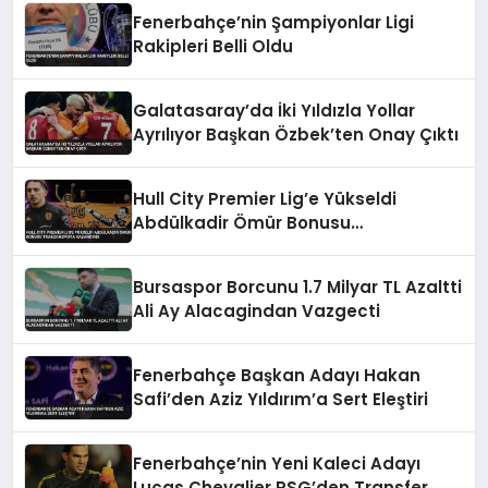
Fenerbahçe’nin Şampiyonlar Ligi
Rakipleri Belli Oldu
Galatasaray’da İki Yıldızla Yollar
Ayrılıyor Başkan Özbek’ten Onay Çıktı
Hull City Premier Lig’e Yükseldi
Abdülkadir Ömür Bonusu
Trabzonspor’a Kazandırdı
Bursaspor Borcunu 1.7 Milyar TL Azaltti
Ali Ay Alacagindan Vazgecti
Fenerbahçe Başkan Adayı Hakan
Safi’den Aziz Yıldırım’a Sert Eleştiri
Fenerbahçe’nin Yeni Kaleci Adayı
Lucas Chevalier PSG’den Transfer