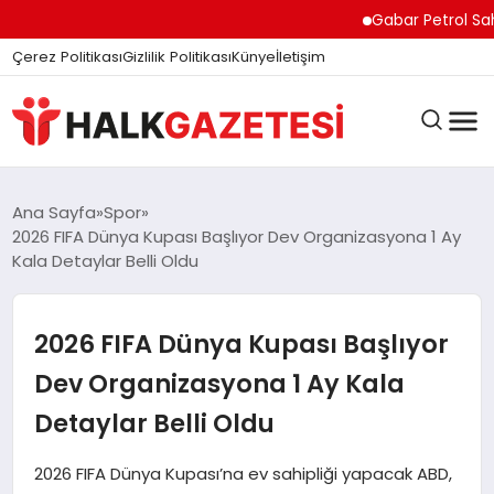
Gabar Petrol Sahasınd
Çerez Politikası
Gizlilik Politikası
Künye
İletişim
DÜNYA
Ana Sayfa
Spor
2026 FIFA Dünya Kupası Başlıyor Dev Organizasyona 1 Ay
Kala Detaylar Belli Oldu
EĞITIM
2026 FIFA Dünya Kupası Başlıyor
EKONOMI
Dev Organizasyona 1 Ay Kala
Detaylar Belli Oldu
GÜNDEM
2026 FIFA Dünya Kupası’na ev sahipliği yapacak ABD,