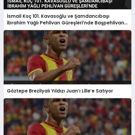
İsmail Koç 101. Kavasoğlu ve Şamdancıbaşı
İbrahim Yağlı Pehlivan Güreşleri’nde Başpehlivan
Oldu
Göztepe Brezilyalı Yıldızı Juan’ı Lille’e Satıyor