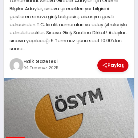
tamamlandı. Sınava Girecek Adaylar İçin Önemli
Bilgiler Adaylar, sınava girecekleri yer bilgisini
MAGAZIN
gösteren sınava giriş belgesini, ais.osym.gov.tr
adresinden T.C. kimlik numaraları ve aday şifreleriyle
edinebilecekler. Sınava Giriş Saatine Dikkat! Adaylar,
SAĞLIK
sınavın yapılacağı 6 Temmuz günü saat 10.00’dan
sonra…
SIYASET
Halk Gazetesi
Paylaş
04 Temmuz 2025
SPOR
TEKNOLOJI
YAŞAM