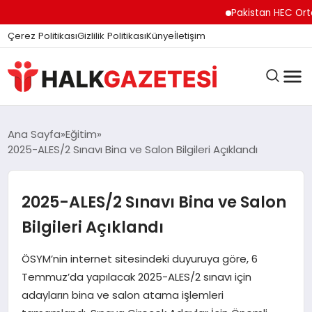
Pakistan HEC Orta As
Çerez Politikası
Gizlilik Politikası
Künye
İletişim
DÜNYA
Ana Sayfa
Eğitim
2025-ALES/2 Sınavı Bina ve Salon Bilgileri Açıklandı
EĞITIM
2025-ALES/2 Sınavı Bina ve Salon
Bilgileri Açıklandı
EKONOMI
ÖSYM’nin internet sitesindeki duyuruya göre, 6
Temmuz’da yapılacak 2025-ALES/2 sınavı için
GÜNDEM
adayların bina ve salon atama işlemleri