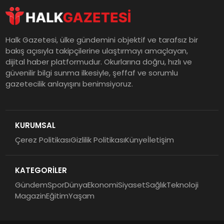
Halk Gazetesi, ülke gündemini objektif ve tarafsız bir
bakış açısıyla takipçilerine ulaştırmayı amaçlayan,
dijital haber platformudur. Okurlarına doğru, hızlı ve
güvenilir bilgi sunma ilkesiyle, şeffaf ve sorumlu
gazetecilik anlayışını benimsiyoruz.
KURUMSAL
Çerez Politikası
Gizlilik Politikası
Künye
İletişim
KATEGORİLER
Gündem
Spor
Dünya
Ekonomi
Siyaset
Sağlık
Teknoloji
Magazin
Eğitim
Yaşam